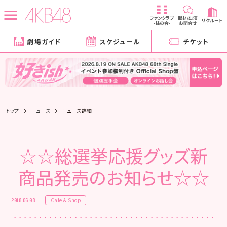
ファンクラブ
取材/出演
リクルート
-柱の会-
お問合せ
劇場ガイド
スケジュール
チケット
トップ
ニュース
ニュース詳細
☆☆総選挙応援グッズ新
商品発売のお知らせ☆☆
Cafe & Shop
2018.06.08