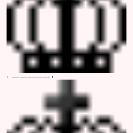
+++———————————————-+++