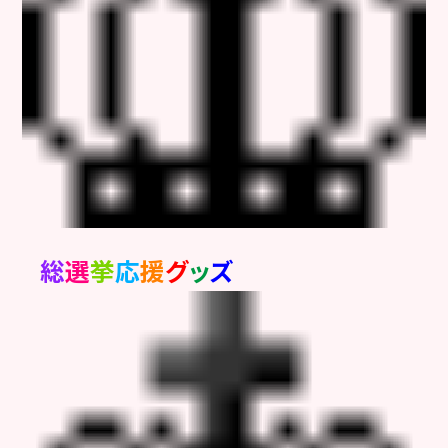
総
選
挙
応
援
グ
ッ
ズ