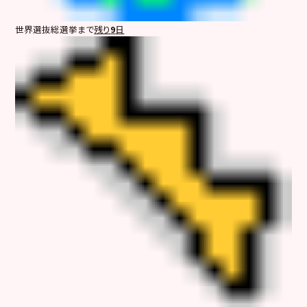
世界選抜総選挙まで
残り
9
日