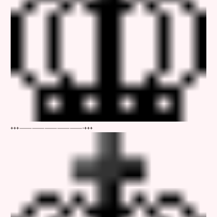
+++——————
—————————-+++