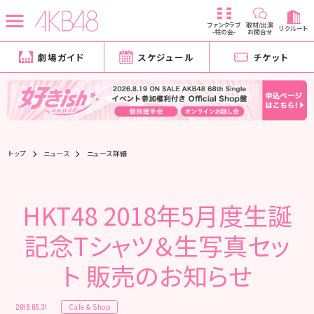
ファンクラブ
取材/出演
リクルート
-柱の会-
お問合せ
劇場ガイド
スケジュール
チケット
トップ
ニュース
ニュース詳細
HKT48 2018年5月度生誕
記念Tシャツ＆生写真セッ
ト 販売のお知らせ
Cafe & Shop
2018.05.31