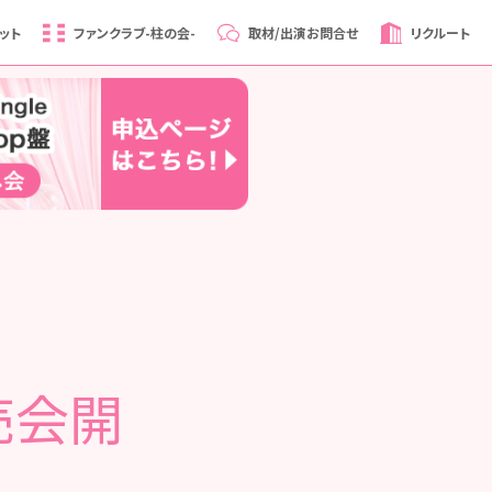
ット
ファンクラブ
-柱の会-
取材/出演
お問合せ
リクルート
売会開