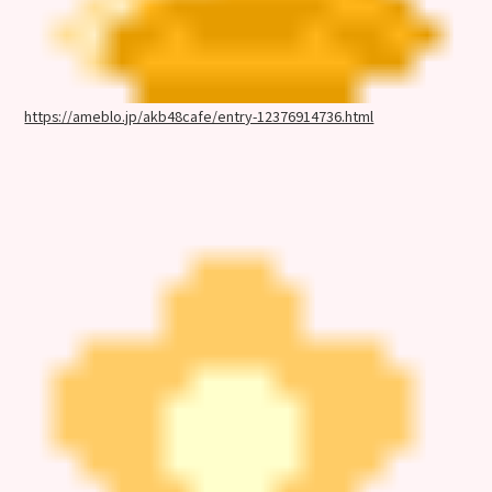
https://ameblo.jp/akb48cafe/entry-12376914736.html