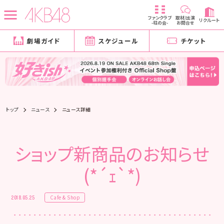
ファンクラブ
取材/出演
リクルート
-柱の会-
お問合せ
劇場ガイド
スケジュール
チケット
トップ
ニュース
ニュース詳細
ショップ新商品のお知らせ
(*´ｪ`*)
Cafe & Shop
2018.05.25