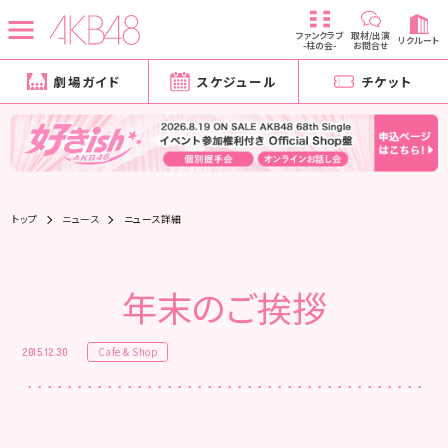
ファンクラブ
取材/出演
リクルート
-柱の会-
お問合せ
劇場ガイド
スケジュール
チケット
トップ
ニュース
ニュース詳細
年末のご挨拶
Cafe & Shop
2015.12.30