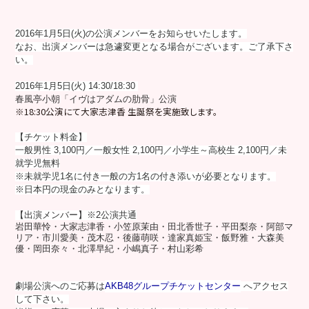
2016年1月5日(火)の公演メンバーをお知らせいたします。
なお、出演メンバーは急遽変更となる場合がございます。ご了承下さ
い。
2016年1月5日(火) 14:30/18:30
春風亭小朝「イヴはアダムの肋骨」公演
※18:30公演にて大家志津香 生誕祭を実施致します。
【チケット料金】
一般男性 3,100円／一般女性 2,100円／小学生～高校生 2,100円／未
就学児無料
※未就学児1名に付き一般の方1名の付き添いが必要となります。
※日本円の現金のみとなります。
【出演メンバー】※2公演共通
岩田華怜
・大家志津香
・小笠原茉由
・田北香世子
・平田梨奈
・阿部マ
リア
・市川愛美
・茂木忍
・後藤萌咲
・達家真姫宝
・飯野雅
・大森美
優
・岡田奈々
・北澤早紀
・小嶋真子
・村山彩希
劇場公演へのご応募は
AKB48グループチケットセンター
へアクセス
して下さい。