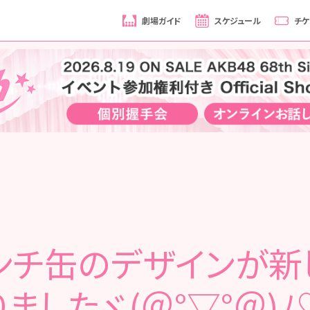
劇場ガイド
スケジュール
チケ
ンチ缶のデザインが新
りましたヾ(＠°▽°＠)ﾉ