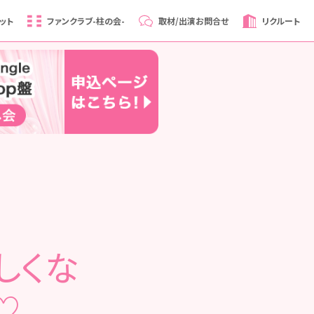
ット
ファンクラブ
-柱の会-
取材/出演
お問合せ
リクルート
しくな
♡