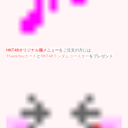
HKT48オリジナル麺メニュー
をご注文の方には
ThankYouカード
と
HKT48ランダムコースター
をプレゼント