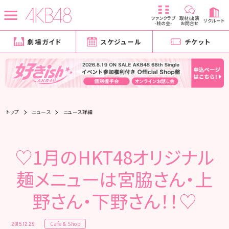
ファンクラブ
取材/出演
リクルート
-柱の会-
お問合せ
劇場ガイド
スケジュール
チケット
トップ
ニュース
ニュース詳細
♡1月のHKT48オリジナル
麺メニューは宮脇さん・上
野さん・下野さん！！♡
Cafe & Shop
2015.12.29