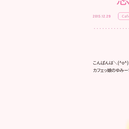
Caf
2015.12.29
こんばんは＼(^o^
カフェっ娘のゆみー