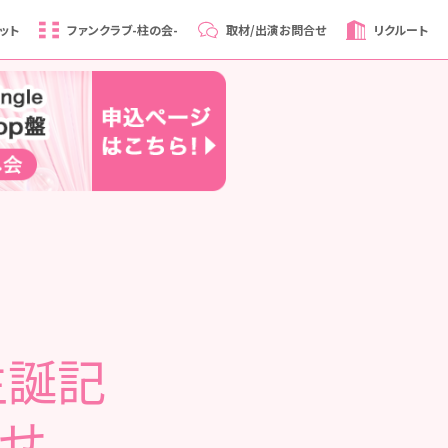
ット
ファンクラブ
-柱の会-
取材/出演
お問合せ
リクルート
生誕記
らせ