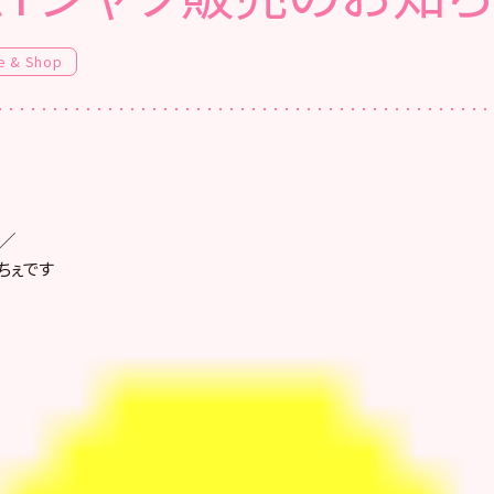
e & Shop
)／
ちぇです