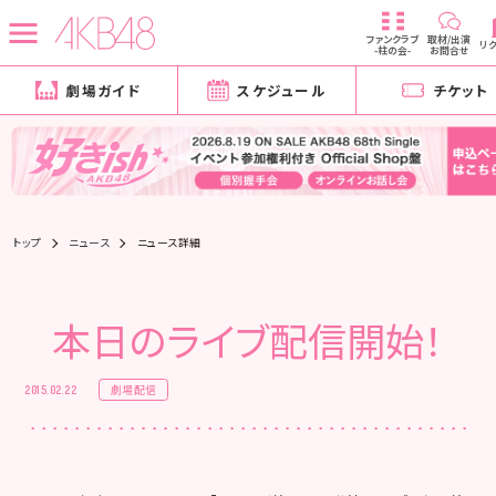
ファンクラブ
取材/出演
リ
-柱の会-
お問合せ
劇場ガイド
スケジュール
チケット
トップ
ニュース
ニュース詳細
本日のライブ配信開始！
劇場配信
2015.02.22