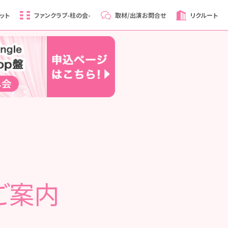
ット
ファンクラブ
-柱の会-
取材/出演
お問合せ
リクルート
ご案内