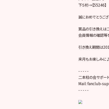
下５桁→【55246】
誠におめでとうござ
賞品の引き換えは二
会員情報の確認等を
引き換え期間は201
来月もお楽しみに
- - - - -
二本柱の会サポー
Mail: fanclub-su
- - - - -