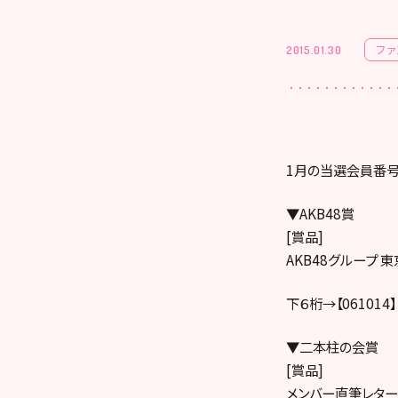
ファ
2015.01.30
1月の当選会員番号
▼AKB48賞
[賞品]
AKB48グループ 
下６桁→【061014】
▼二本柱の会賞
[賞品]
メンバー直筆レター