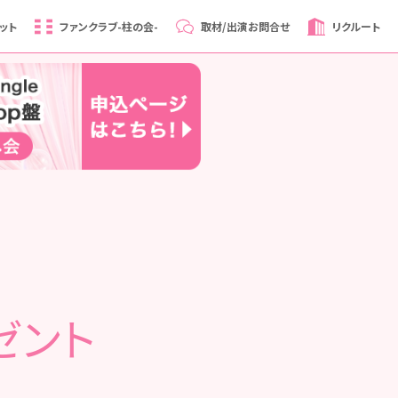
ット
ファンクラブ
-柱の会-
取材/出演
お問合せ
リクルート
ゼント