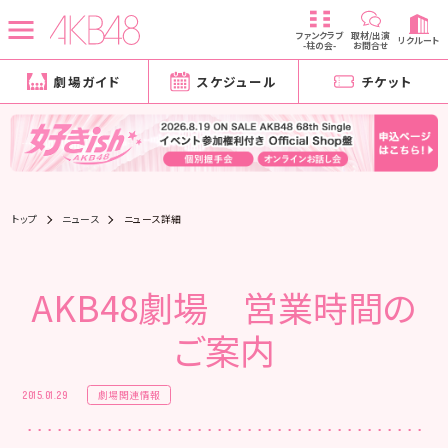
ファンクラブ
取材/出演
リクルート
-柱の会-
お問合せ
劇場ガイド
スケジュール
チケット
トップ
ニュース
ニュース詳細
AKB48劇場 営業時間の
ご案内
劇場関連情報
2015.01.29