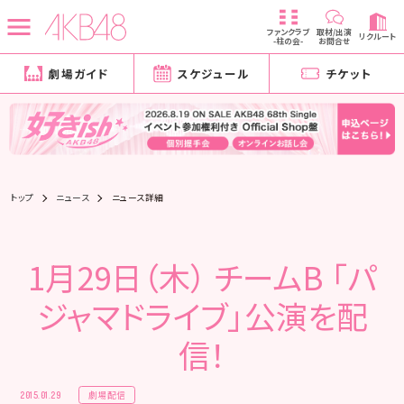
ファンクラブ
取材/出演
リクルート
-柱の会-
お問合せ
劇場ガイド
スケジュール
チケット
トップ
ニュース
ニュース詳細
1月29日（木） チームB 「パ
ジャマドライブ」公演を配
信！
劇場配信
2015.01.29