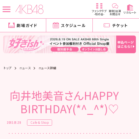
ファンクラブ
取材/出演
リクルート
-柱の会-
お問合せ
劇場ガイド
スケジュール
チケット
トップ
ニュース
ニュース詳細
向井地美音さんHAPPY
BIRTHDAY(*^_^*)♡
Cafe & Shop
2015.01.29