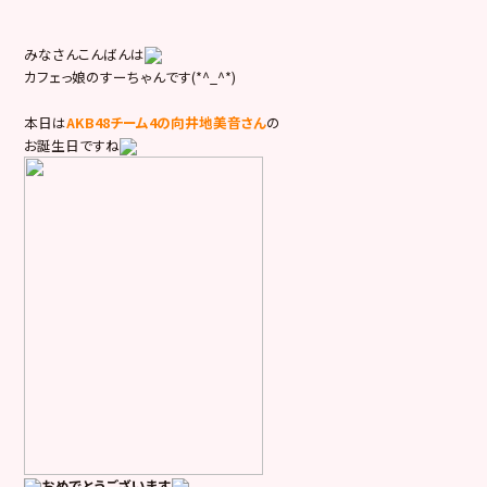
みなさんこんばんは
カフェっ娘のすーちゃんです(*^_^*)
本日は
AKB48チーム4の向井地美音さん
の
お誕生日ですね
おめでとうございます