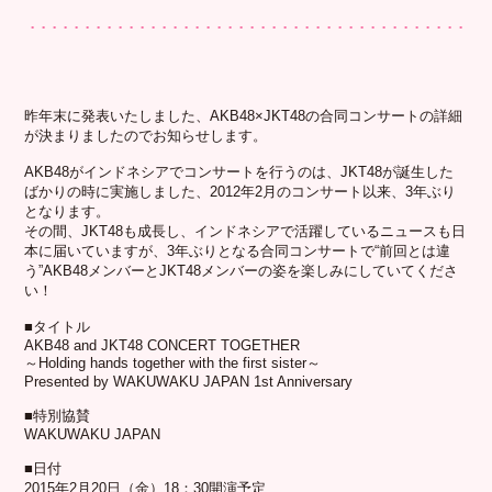
昨年末に発表いたしました、
AKB48
×
JKT48
の合同コンサ
ートの詳細
が決まりましたのでお知らせします。
AKB48
がインドネシアでコンサートを行うのは、
JKT48
が
誕生した
ばかりの時に実施しました、
2012年2月のコンサート以来、3年ぶり
となります。
その間、
JKT48
も成長し、
インドネシアで活躍しているニュースも日
本に届いていますが、
3年ぶりとなる合同コンサートで“前回とは違
う”
AKB48
メン
バーと
JKT48
メンバーの姿を楽しみにしていてくださ
い！
■タイトル
AKB48
and JKT48 CONCERT TOGETHER
～
Holding hands together with the first sister
～
Presented by WAKUWAKU JAPAN 1st Anniversary
■特別協賛
WAKUWAKU JAPAN
■日付
2015
年
2
月
20
日（金）
18
：
30
開演予定