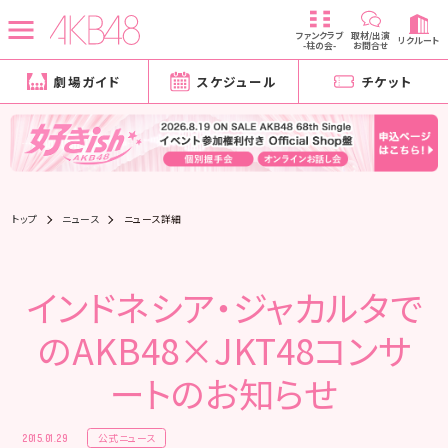
ファンクラブ
取材/出演
リクルート
-柱の会-
お問合せ
劇場ガイド
スケジュール
チケット
トップ
ニュース
ニュース詳細
インドネシア・ジャカルタで
のAKB48×JKT48コンサ
ートのお知らせ
公式ニュース
2015.01.29