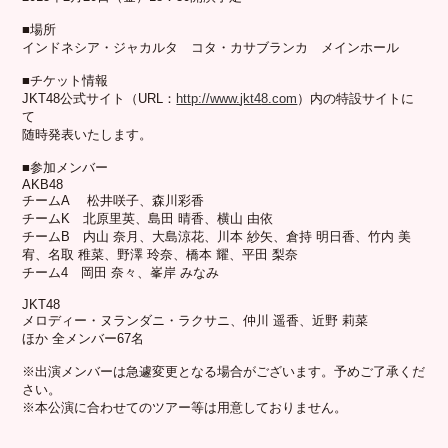
■場所
インドネシア・ジャカルタ コタ・カサブランカ メインホール
■チケット情報
JKT48
公式サイト（
URL
：
http://www.
jkt4
8.com
）内の特設サイトに
て
随時発表いたします。
■参加メンバー
AKB48
チーム
A
松井咲子、森川彩香
チーム
K
北原里英、島田 晴香、横山 由依
チーム
B
内山 奈月、大島涼花、川本 紗矢、倉持 明日香、竹内 美
宥、名取 稚菜、野澤 玲奈、橋本 耀、平田 梨奈
チーム4 岡田 奈々、峯岸 みなみ
JKT48
メロディー・ヌランダニ・ラクサニ、仲川 遥香、近野 莉菜
ほか 全メンバー67名
※出演メンバーは急遽変更となる場合がございます。
予めご了承くだ
さい。
※本公演に合わせてのツアー等は用意しておりません。