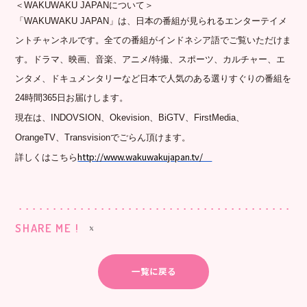
＜
WAKUWAKU JAPAN
について＞
「
WAKUWAKU JAPAN
」は、
日本の番組が見られるエンターテイメ
ントチャンネルです。
全ての番組がインドネシア語でご覧いただけま
す。ドラマ、映画、
音楽、アニメ
/
特撮、スポーツ、カルチャー、エ
ンタメ、
ドキュメンタリーなど日本で人気のある選りすぐりの番組を
24
時
間
365
日お届けします。
現在は、
INDOVSION
、
Okevision
、
BiGTV
、
FirstMedia
、
OrangeTV
、
Transvisio
n
でごらん頂けます。
http://www.wakuwakujapan.tv/
詳しくはこちら
SHARE ME !
一覧に戻る