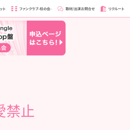
ット
ファンクラブ
-柱の会-
取材/出演
お問合せ
リクルート
恋愛禁止