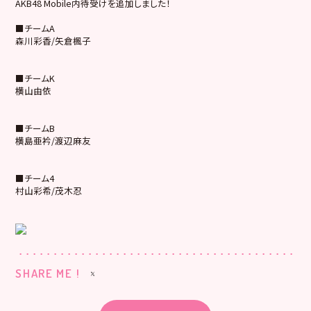
AKB48 Mobile内待受けを追加しました！
■チームA
森川彩香/矢倉楓子
■チームK
横山由依
■チームB
横島亜衿/渡辺麻友
■チーム4
村山彩希/茂木忍
SHARE ME !