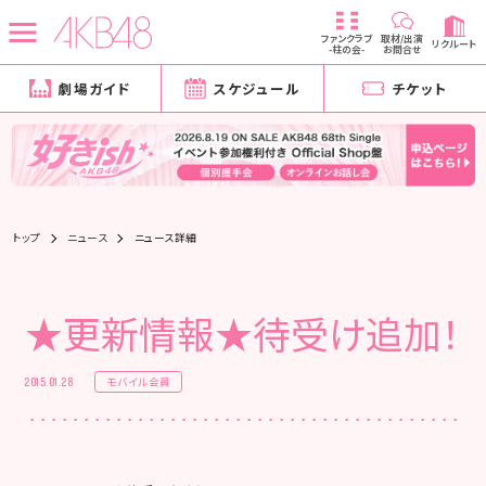
ファンクラブ
取材/出演
リクルート
-柱の会-
お問合せ
劇場ガイド
スケジュール
チケット
トップ
ニュース
ニュース詳細
★更新情報★待受け追加！
モバイル会員
2015.01.28