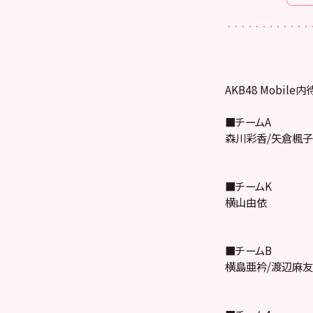
AKB48 Mobil
■チームA
森川彩香/矢倉楓子
■チームK
横山由依
■チームB
横島亜衿/渡辺麻友