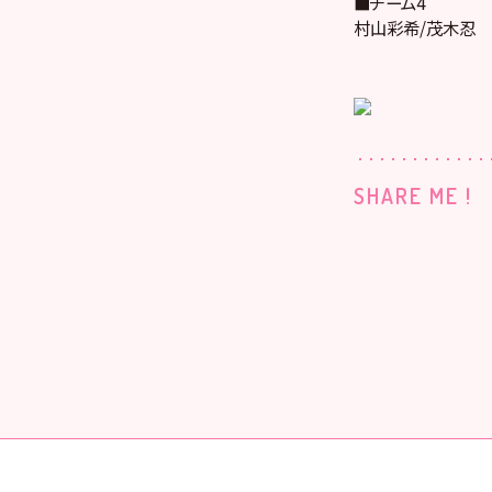
■チーム4
村山彩希/茂木忍
SHARE ME !