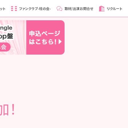
ット
ファンクラブ
-柱の会-
取材/出演
お問合せ
リクルート
加！