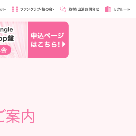
ット
ファンクラブ
-柱の会-
取材/出演
お問合せ
リクルート
ご案内