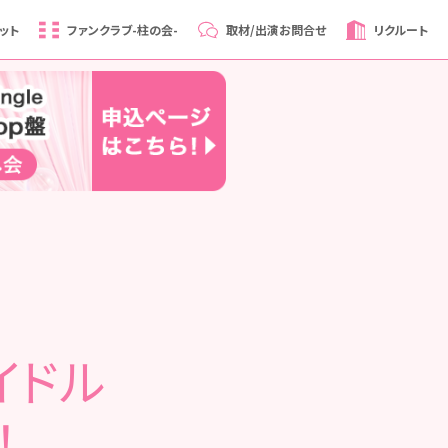
ット
ファンクラブ
-柱の会-
取材/出演
お問合せ
リクルート
アイドル
！