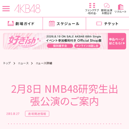
ファンクラブ
取材/出演
リクルート
-柱の会-
お問合せ
劇場ガイド
スケジュール
チケット
トップ
ニュース
ニュース詳細
2月8日 NMB48研究生出
張公演のご案内
劇場関連情報
2015.01.27