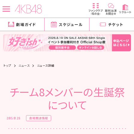
ファンクラブ
取材/出演
リクルート
-柱の会-
お問合せ
劇場ガイド
スケジュール
チケット
トップ
ニュース
ニュース詳細
チーム8メンバーの生誕祭
について
劇場関連情報
2015.01.26