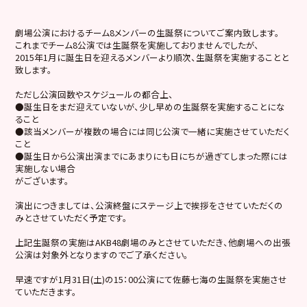
劇場公演におけるチーム8メンバーの生誕祭についてご案内致します。
これまでチーム8公演では生誕祭を実施しておりませんでしたが、
2015年1月に誕生日を迎えるメンバーより順次、生誕祭を実施することと
致します。
ただし公演回数やスケジュールの都合上、
●誕生日をまだ迎えていないが、少し早めの生誕祭を実施することにな
ること
●該当メンバーが複数の場合には同じ公演で一緒に実施させていただく
こと
●誕生日から公演出演までにあまりにも日にちが過ぎてしまった際には
実施しない場合
がございます。
演出につきましては、公演終盤にステージ上で挨拶をさせていただくの
みとさせていただく予定です。
上記生誕祭の実施はAKB48劇場のみとさせていただき、他劇場への出張
公演は対象外となりますのでご了承ください。
早速ですが1月31日(土)の15：00公演にて佐藤七海の生誕祭を実施させ
ていただきます。