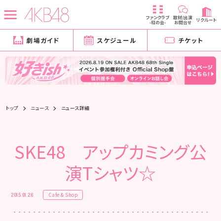
ファンクラブ
取材/出演
リクルート
-柱の会-
お問合せ
劇場ガイド
スケジュール
チケット
トップ
ニュース
ニュース詳細
SKE48 アップカミング公
演Tシャツ☆
Cafe & Shop
2015.01.26