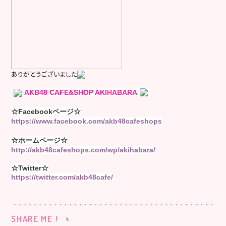
ありがとうございました
AKB48 CAFE&SHOP AKIHABARA
☆Facebookページ☆
https://www.facebook.com/akb48cafeshops
☆ホームページ☆
http://akb48cafeshops.com/wp/akihabara/
☆Twitter☆
https://twitter.com/akb48cafe/
SHARE ME !