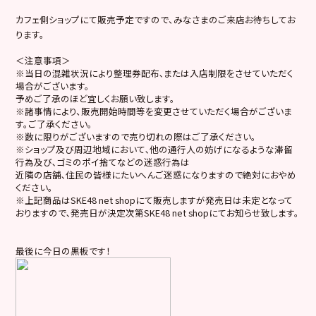
カフェ側ショップにて販売予定ですので、みなさまのご来店お待ちしてお
ります。
＜注意事項＞
※当日の混雑状況により整理券配布､または入店制限をさせていただく
場合がございます。
予めご了承のほど宜しくお願い致します。
※諸事情により、販売開始時間等を変更させていただく場合がございま
す。ご了承ください。
※数に限りがございますので売り切れの際はご了承ください。
※ショップ及び周辺地域において､他の通行人の妨げになるような滞留
行為及び､ゴミのポイ捨てなどの迷惑行為は
近隣の店舗､住民の皆様にたいへんご迷惑になりますので絶対におやめ
ください。
※上記商品はSKE48 net shopにて販売しますが発売日は未定となって
おりますので､発売日が決定次第SKE48 net shopにてお知らせ致します。
最後に今日の黒板です！