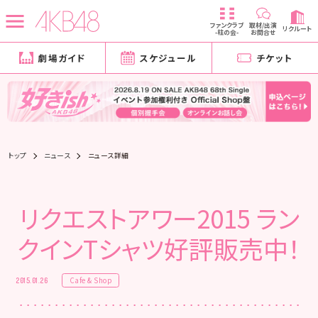
ファンクラブ
取材/出演
リクルート
-柱の会-
お問合せ
劇場ガイド
スケジュール
チケット
トップ
ニュース
ニュース詳細
リクエストアワー2015 ラン
クインTシャツ好評販売中！
Cafe & Shop
2015.01.26