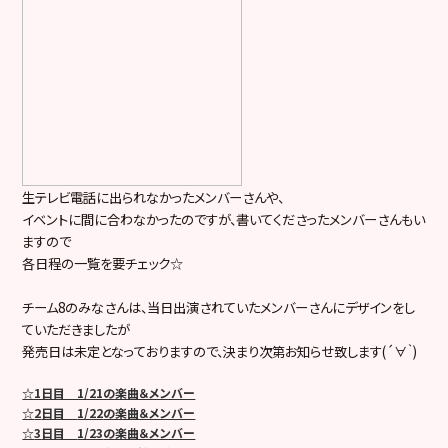
生テレビ電話に出られなかったメンバーさんや、
イベントに間に合わなかったのですが、書いてくださったメンバーさんもい
ますので
各日程の一覧を要チェック☆
チーム
8
のみなさんは、当日出演されていたメンバーさんにデザインをし
ていただきましたが
発売日は未定となっておりますので、決まり次第お知らせ致します
(
´∀｀
)
☆1日目 1/21の楽曲＆メンバー
☆
2
日目
1/22
の楽曲＆メンバー
☆
3
日目
1/23
の楽曲＆メンバー