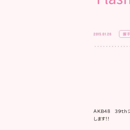
握
2015.01.26
ＡＫＢ４８ ３９ｔｈシ
します！！