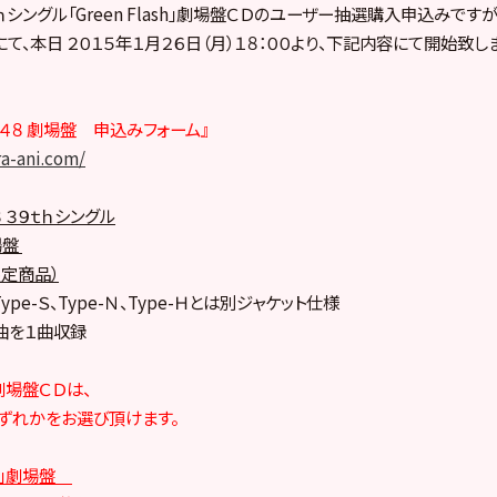
ｔｈシングル「Green Flash」劇場盤ＣＤのユーザー抽選購入申込みですが
て、本日 ２０１５年１月２６日（月）１８：００より、下記内容にて開始致
４８ 劇場盤 申込みフォーム』
ra-ani.com/
 ３９ｔｈシングル
劇場盤
定商品）
Type-Ｓ、Type-Ｎ、Type-Ｈとは別ジャケット仕様
曲を１曲収録
h」劇場盤ＣＤは、
ずれかをお選び頂けます。
ash」劇場盤