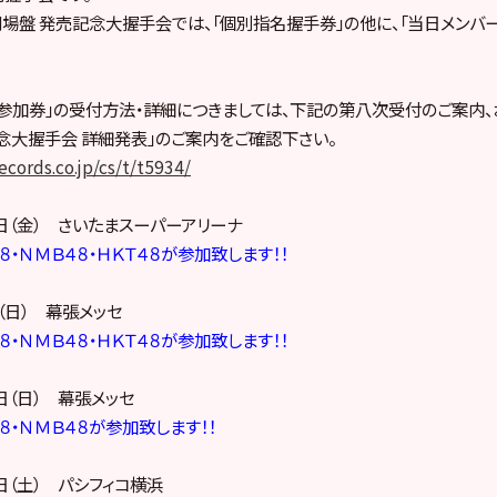
lash」劇場盤 発売記念大握手会では、「個別指名握手券」の他に、「当日メン
参加券」の受付方法・詳細につきましては、下記の第八次受付のご案内、お
念大握手会 詳細発表」のご案内をご確認下さい。
ecords.co.jp/cs/t/t5934/
７日（金） さいたまスーパーアリーナ
４８・ＮＭＢ４８・ＨＫＴ４８が参加致します！！
（日） 幕張メッセ
４８・ＮＭＢ４８・ＨＫＴ４８が参加致します！！
日（日） 幕張メッセ
４８・ＮＭＢ４８が参加致します！！
日（土） パシフィコ横浜