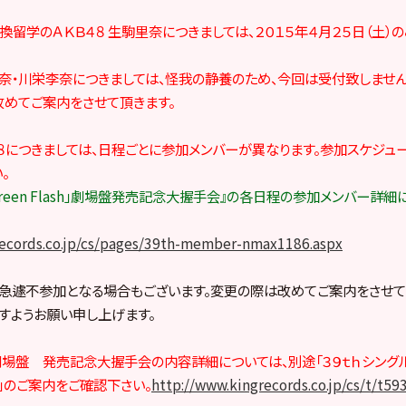
換留学のＡＫＢ４８ 生駒里奈につきましては、２０１５年４月２５日（土）
山杏奈・川栄李奈につきましては、怪我の静養のため、今回は受付致しませ
改めてご案内をさせて頂きます。
ーム８につきましては、日程ごとに参加メンバーが異なります。参加スケジュ
。
Green Flash」劇場盤発売記念大握手会』の各日程の参加メンバー詳細
records.co.jp/cs/pages/39th-member-nmax1186.aspx
、急遽不参加となる場合もございます。変更の際は改めてご案内をさせて
すようお願い申し上げます。
lash」劇場盤 発売記念大握手会の内容詳細については、別途「３９ｔｈシン
」のご案内をご確認下さい。
http://www.kingrecords.co.jp/cs/t/t59