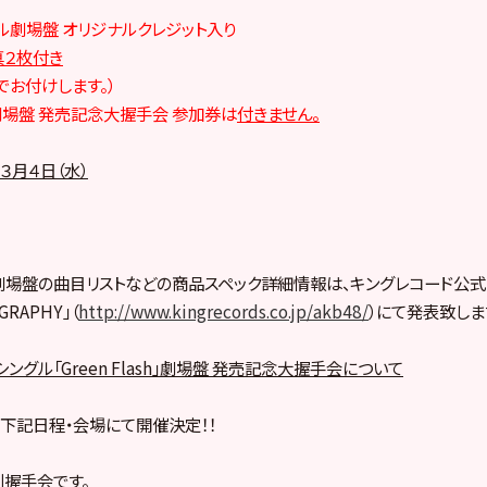
グル劇場盤 オリジナルクレジット入り
真２枚付き
でお付けします。）
sh」劇場盤 発売記念大握手会 参加券は
付きません。
３月４日（水）
lash」劇場盤の曲目リストなどの商品スペック詳細情報は、キングレコード公
RAPHY」（
http://www.kingrecords.co.jp/akb48/
）にて発表致しま
シングル「Green Flash」劇場盤 発売記念大握手会について
下記日程・会場にて開催決定！！
別握手会です。