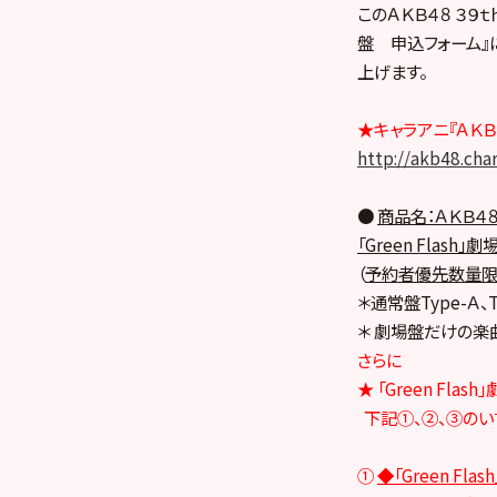
このＡＫＢ４８ ３９
盤 申込フォーム』に
上げます。
★キャラアニ『ＡＫＢ
http://akb48.cha
●
商品名：ＡＫＢ４８
「Green Flash」
（
予約者優先数量限
＊通常盤Type-Ａ、
＊ 劇場盤だけの楽
さらに
★ 「Green Flas
下記①、②、③のい
①
◆「Green Fl