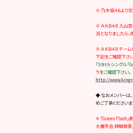
※ 乃木坂４６より交
※ ＡＫＢ４８ 入
況となりましたら、
※ ＡＫＢ４８ チ
下記をご確認下さい
『３９ｔｈシングル「
ラ
をご確認下さい。
http://www.king
◆ なおメンバーは
めご了承くださいま
＊ 「Green F
大握手会 詳細発表