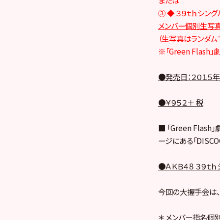
③ ◆ ３９ｔｈシン
メンバー個別生写
（生写真はランダム
※「Green Fla
●発売日：２０１５年
●￥９５２＋ 税
■ 「Green F
ージにある「DISCOG
●ＡＫＢ４８ ３９ｔｈ
今回の大握手会は、
＊ メンバー指名個