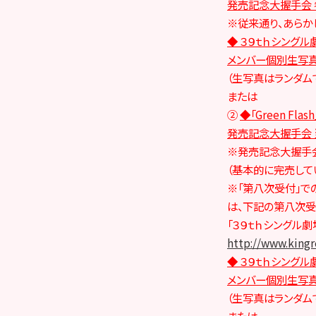
発売記念大握手会 
※従来通り、あらか
◆ ３９ｔｈシングル
メンバー個別生写
（生写真はランダム
または
②
◆「Green Fl
発売記念大握手会
※発売記念大握手
（基本的に完売して
※「第八次受付」で
は、下記の第八次受
「３９ｔｈシングル
http://www.kingr
◆ ３９ｔｈシングル
メンバー個別生写
（生写真はランダム
または