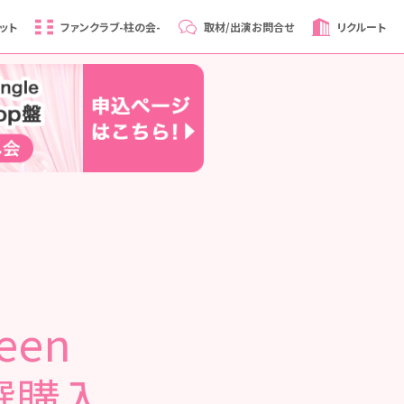
ット
ファンクラブ
-柱の会-
取材/出演
お問合せ
リクルート
een
選購入