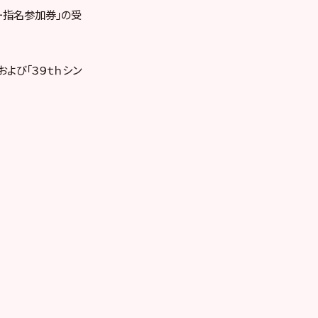
バー指名参加券」の受
よび「３９ｔｈシン