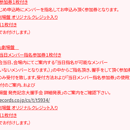
参加券１枚付き
じめ申込時にメンバーを指名してお申込み頂く参加券となります。
劇場盤 オリジナルクレジット入り
真１枚付き
でお付けします。）
ash」劇場盤
 当日メンバー指名参加券１枚付き
会当日、会場内にてご案内する「当日指名が可能なメンバー
いないメンバーとなります。）」の中からご指名頂き、握手をして頂く参加
のみ受付を致します。受付方法および「当日メンバー指名参加券」の使
付のご案内、および
劇場盤 発売記念大握手会 詳細発表」のご案内をご確認下さい。
ecords.co.jp/cs/t/t5934/
劇場盤 オリジナルクレジット入り
真１枚付き
でお付けします。）