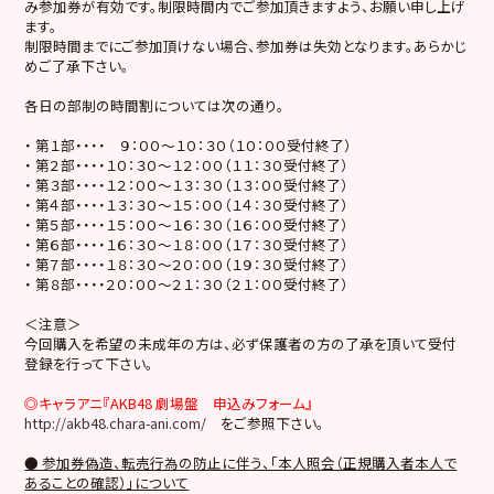
み参加券が有効です。制限時間内でご参加頂きますよう、お願い申し上げ
ます。
制限時間までにご参加頂けない場合、参加券は失効となります。あらかじ
めご了承下さい。
各日の部制の時間割については次の通り。
・ 第１部・・・・ ９：００～１０：３０（１０：００受付終了）
・ 第２部・・・・１０：３０～１２：００（１１：３０受付終了）
・ 第３部・・・・１２：００～１３：３０（１３：００受付終了）
・ 第４部・・・・１３：３０～１５：００（１４：３０受付終了）
・ 第５部・・・・１５：００～１６：３０（１６：００受付終了）
・ 第６部・・・・１６：３０～１８：００（１７：３０受付終了）
・ 第７部・・・・１８：３０～２０：００（１９：３０受付終了）
・ 第８部・・・・２０：００～２１：３０（２１：００受付終了）
＜注意＞
今回購入を希望の未成年の方は、必ず保護者の方の了承を頂いて受付
登録を行って下さい。
◎キャラアニ『AKB48 劇場盤 申込みフォーム』
http://akb48.chara-ani.com/
をご参照下さい。
● 参加券偽造、転売行為の防止に伴う、「本人照会（正規購入者本人で
あることの確認）」について