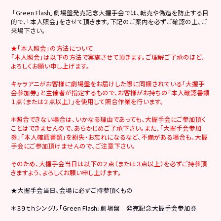
「Green Flash」劇場盤発売記念大握手会では、転売や偽造を防止する目
的で、「本人照会」をさせて頂きます。下記のご案内を必ずご確認の上、ご
来場下さい。
★「本人照会」の方法について
「本人照会」は以下の方法で実施させて頂きます。ご理解ご了承のほど、
よろしくお願い申し上げます。
キャラアニがお客様に劇場盤をお届けした際に同梱されている「大握手
会参加券」と主催者が指定するもので、お客様がお持ちの「本人確認書類
１点（または２点以上）」を使用して照合作業を行います。
＊照合できない場合は、いかなる理由であっても、大握手会にご参加頂く
ことはできませんので、あらかじめご了承下さい。また、「大握手会参加
券」「本人確認書類」を紛失・お忘れになるなど、不備がある場合も、大握
手会にご参加頂けませんので、ご注意下さい。
そのため、大握手会当日は以下の２点（または３点以上）を必ずご持参頂
きますよう、よろしくお願い申し上げます。
★大握手会当日、会場に必ずご持参頂くもの
＊３９ｔｈシングル「Green Flash」劇場盤 発売記念大握手会参加券