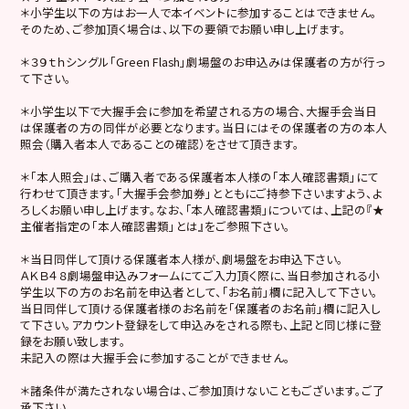
＊小学生以下の方はお一人で本イベントに参加することはできません。
そのため、ご参加頂く場合は、以下の要領でお願い申し上げます。
＊３９ｔｈシングル「Green Flash」劇場盤のお申込みは保護者の方が行っ
て下さい。
＊小学生以下で大握手会に参加を希望される方の場合、大握手会当日
は保護者の方の同伴が必要となります。当日にはその保護者の方の本人
照会（購入者本人であることの確認）をさせて頂きます。
＊「本人照会」は、ご購入者である保護者本人様の「本人確認書類」にて
行わせて頂きます。「大握手会参加券」とともにご持参下さいますよう、よ
ろしくお願い申し上げます。なお、｢本人確認書類｣については、上記の『★
主催者指定の「本人確認書類」とは』をご参照下さい。
＊当日同伴して頂ける保護者本人様が、劇場盤をお申込下さい。
ＡＫＢ４８劇場盤申込みフォームにてご入力頂く際に、当日参加される小
学生以下の方のお名前を申込者として、「お名前」欄に記入して下さい。
当日同伴して頂ける保護者様のお名前を「保護者のお名前」欄に記入し
て下さい。アカウント登録をして申込みをされる際も、上記と同じ様に登
録をお願い致します。
未記入の際は大握手会に参加することができません。
＊諸条件が満たされない場合は、ご参加頂けないこともございます。ご了
承下さい。