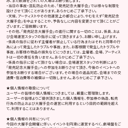
み、また飲酒をされての入場はお断り致します。
・当日の事故・混乱防止のため、「発売記念大握手会」では様々な制限を
設けさせて頂くことがあります。あらかじめご了承下さい。
・天候、アーティストやその他運営上の都合により、やむをえず「発売記念
大握手会」を中止することや、予告なしに内容を変更させて頂くことがご
ざいます。ご容赦願います。
・その他、「発売記念大握手会」の進行に関する一切のことは、係員、およ
び会場運営スタッフの指示に従って頂きますよう、お願い申し上げます。
・係員の指示に従わず主催者が禁止している行為またはそれと同等の行
為によって発生したトラブルや事故、また、お客様間で発生したトラブルや
事故、お客様の物品の損失などにつきましては、主催者、会場、アーティス
トは一切の責任を負いません。あらかじめご了承下さい。
・係員の指示に従って頂けない場合は、会場運営スタッフの判断により
「発売記念大握手会」への参加をお断りさせて頂き、今後のイベントへの
参加をお断りする場合がございます。その場合の返品対応、会場までの交
通費・宿泊費等の補償は一切致しません。あらかじめご了承下さい。
★個人情報の取扱について
ユーザーの皆様の個人情報につきましては、厳重に管理致します。
ユーザーの皆様よりご提供頂きました個人情報を、参加券の偽造、転売
行為の防止および大握手会の運営に利用するという目的の範囲を超え
て、利用することはありません。
★個人情報の共有について
今回の大握手会開催に伴い、イベントを円滑に運営するべく、劇場盤をご