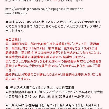
http://www.kingrecords.co.jp/cs/pages/39th-member-
nmax1186.aspx
◆ なおメンバーは、急遽不参加となる場合もございます。変更の際は改
めてご案内をさせて頂きます。あらかじめご了承くださいますようお願い
申し上げます。
★ご注意！！
同一開催日の同一部の参加券付きを複数枚（例：「３月２７日 渡辺麻
友 第２部」付き、「３月２７日 柏木由紀 第２部」付き、「３月２７日
島崎遥香 第２部」付きの３枚申込み等）をお申込みになられることは、
大握手会の最近の運営事情を鑑みますと、推奨致しません。
また、こうした申込みを行なわれた方々への振替握手対応などの措置を
実施する予定は、今後の大握手会ではございません。あらかじめご了承
下さい。
最終的にはお客様のご判断になりますが、計画的なお申込みを、切にお
願い申し上げます。
●「発売記念大握手会」参加方法およびご確認事項
★参加希望のお客様は、“キャラアニ”にて、３９ｔｈシングル発売記念大握
手会参加券 付き「Green Flash」劇場盤ＣＤをお買い求め下さい。
★ご購入時に、参加希望日を３月２７日（金）、４月５日（日）、４月１９日