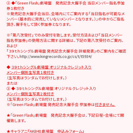
② ◆「Green Flash」劇場盤 発売記念大握手会 当日メンバー指名参加
券１枚付き
※発売記念大握手会当日、会場内にてご案内する「当日指名が可能なメ
ンバー（基本的に完売していないメンバーとなります。）」の中からご指名
頂き、握手をして頂く参加券となります。
※「第八次受付」でのみ受付を致します。受付方法および「当日メンバー
指名参加券」の使用方法に関する詳細は、下記の第八次受付のご案内、
および
「３９ｔｈシングル劇場盤 発売記念大握手会 詳細発表」のご案内をご確認
下さい。
http://www.kingrecords.co.jp/cs/t/t5934/
◆
３９ｔｈシングル劇場盤 オリジナルクレジット入り
メンバー個別生写真１枚付き
（生写真はランダムでお付けします。）
または
③ ◆ ３９ｔｈシングル劇場盤 オリジナルクレジット入り
メンバー個別生写真２枚付き
（生写真はランダムでお付けします。）
※「Green Flash」劇場盤 発売記念大握手会 参加券は
付きません。
★「Green Flash」劇場盤 発売記念大握手会は、下記日程・会場にて開
催致します。
★キャラアニ『AKB48 劇場盤 申込みフォーム』