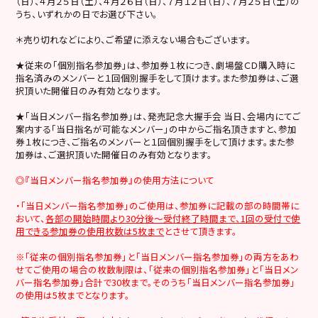
（日）、４月２５日（土）、４月２６日（日）、７月１２日（日）、７月２５日（土）の
うち、いずれかの日でお選び下さい。
＊売り切れなどにより、ご希望に添えない場合もございます。
★従来の「個別指名参加券」は、参加券１枚につき、劇場盤ＣＤ購入時に
指名済みのメンバーと１回個別握手をして頂けます。また参加券は、ご選
択頂いた開催日のみ有効となります。
★「当日メンバー指名参加券」は、発売記念大握手会 当日、会場内にてご
案内する「当日指名が可能なメンバー」の中からご指名頂きますと、参加
券１枚につき、ご指名のメンバーと１回個別握手をして頂けます。また参
加券は、ご選択頂いた開催日のみ有効となります。
◎『当日メンバー指名参加券』の使用方法について
・「当日メンバー指名参加券」のご使用は、参加券に記載の部の時間帯に
おいて、
各部の開始時間より30分後～受付終了時間まで、1回の受付で使
用できる参加券の使用枚数は5枚まで
とさせて頂きます。
※「従来の個別指名参加券」と「当日メンバー指名参加券」の両方をあわ
せてご使用の場合の枚数制限は、「従来の個別指名参加券」と「当日メン
バー指名参加券」合計で30枚まで。そのうち「当日メンバー指名参加券」
の使用は5枚までとなります。