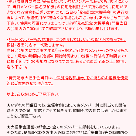
・第八次受付の際に、完売となっていないメンバーであっても、状況によっ
て「当日メンバー指名参加券」の使用を制限させて頂く場合や、使用がで
きなくなる場合もございます。また、当日の「発売記念大握手会」の進行状
況によって、急遽使用ができなくなる場合もございます。あらかじめご了承
下さい。使用の可否につきましては、必ず「発売記念 大握手会」開催当日
の会場内のご案内にてご確認下さいますよう、お願い申し上げます。
・
「当日メンバー指名参加券」につきましては、いかなる状況であっても、
振替・返品対応は一切致しません。
当日、会場内にてご案内する「当日指名が可能なメンバー」の中から指名
をして規定の時間内（各部の開始時間より30分後～受付終了時間まで）
に握手をして頂く参加券となりますので、あらかじめご了承の上、お申し
込み下さい。
・発売記念大握手会当日は、
「個別指名参加券」をお持ちのお客様を優先
的にご案内させて頂きます。
以上、あらかじめご了承下さい。
★いずれの開催日でも、主催者側によって各メンバー別に割当てた開催
時間内での握手対応とさせて頂きます。時間外での対応は致しかねます
ことをご留意下さい。
★大握手会運営の都合上、全てのメンバーに部制をしいております。
そのため、劇場盤ＣＤをお申込み時に選択された「第●部」等の時間内の