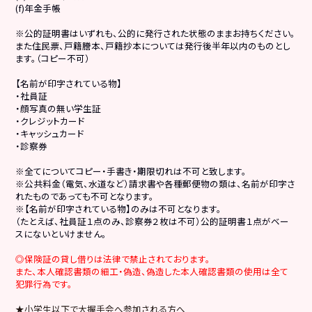
(f)年金手帳
※公的証明書はいずれも、公的に発行された状態のままお持ちください。
また住民票、戸籍謄本、戸籍抄本については発行後半年以内のものとし
ます。（コピー不可）
【名前が印字されている物】
・社員証
・顔写真の無い学生証
・クレジットカード
・キャッシュカード
・診察券
※全てについてコピー・手書き・期限切れは不可と致します。
※公共料金（電気、水道など）請求書や各種郵便物の類は、名前が印字さ
れたものであっても不可となります。
※【名前が印字されている物】のみは不可となります。
（たとえば、社員証１点のみ、診察券２枚は不可）公的証明書１点がベー
スにないといけません。
◎保険証の貸し借りは法律で禁止されております。
また、本人確認書類の細工・偽造、偽造した本人確認書類の使用は全て
犯罪行為です。
★小学生以下で大握手会へ参加される方へ