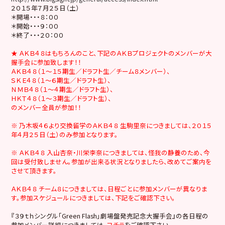
２０１５年７月２５日（土）
＊開場・・・８：００
＊開始・・・９：００
＊終了・・・２０：００
★ ＡＫＢ４８はもちろんのこと、下記のＡＫＢプロジェクトのメンバーが大
握手会に参加致します！！
ＡＫＢ４８（１～１５期生／ドラフト生／チーム８メンバー）、
ＳＫＥ４８（１～６期生／ドラフト生）、
ＮＭＢ４８（１～４期生／ドラフト生）、
ＨＫＴ４８（１～３期生／ドラフト生）、
のメンバー全員が参加！！
※ 乃木坂４６より交換留学のＡＫＢ４８ 生駒里奈につきましては、２０１５
年４月２５日（土）のみ参加となります。
※ ＡＫＢ４８ 入山杏奈・川栄李奈につきましては、怪我の静養のため、今
回は受付致しません。参加が出来る状況となりましたら、改めてご案内を
させて頂きます。
ＡＫＢ４８ チーム８につきましては、日程ごとに参加メンバーが異なりま
す。参加スケジュールにつきましては、下記をご確認下さい。
『３９ｔｈシングル「Green Flash」劇場盤発売記念大握手会』の各日程の
参加メンバー詳細につきましては、
コチラ
をご確認下さい。