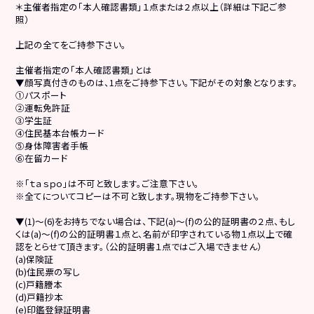
＊主催者指定の「本人確認書類」１点または２点以上（詳細は下記ご参
照）
上記の全てをご持参下さい。
主催者指定の「本人確認書類」とは
▼顔写真付きのものは、1点をご持参下さい。下記がその対象となります。
①パスポート
②運転免許証
③学生証
④住民基本台帳カード
⑤身体障害者手帳
⑥在留カード
※「ｔａｓｐｏ」は不可と致します。ご注意下さい。
※全てについてコピーは不可と致します。現物をご持参下さい。
▼(1)～(6)をお持ちでない場合は、下記(a)～(f)の公的証明書の２点、もし
くは(a)～(f)の公的証明書１点と、名前が印字されている物１点以上で確
認をとらせて頂きます。（公的証明書１点ではご入場できません）
(a)保険証
(b)住民票の写し
(c)戸籍謄本
(d)戸籍抄本
(e)印鑑登録証明書