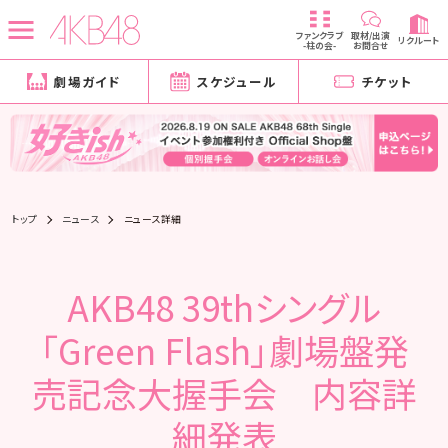
ファンクラブ
取材/出演
リクルート
-柱の会-
お問合せ
劇場ガイド
スケジュール
チケット
トップ
ニュース
ニュース詳細
AKB48 39thシングル
「Green Flash」劇場盤発
売記念大握手会 内容詳
細発表