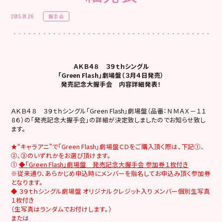
握手会
2015.01.26
ＡＫＢ４８ ３９ｔｈシングル
「Green Flash」劇場盤（３月４日発売）
発売記念大握手会 内容詳細発表！
ＡＫＢ４８ ３９ｔｈシングル「Green Flash」劇場盤（品番：ＮＭＡＸ－１１
８６）の「発売記念大握手会」の詳細が決定致しましたのでお知らせ致し
ます。
★“キャラアニ”で「Green Flash」劇場盤ＣＤをご購入頂く際は、下記①、
②、③のいずれかをお選び頂けます。
①
◆「Green Flash」劇場盤 発売記念大握手会 参加券１枚付き
※従来通り、あらかじめ申込時にメンバーを指名してお申込み頂く参加券
となります。
◆ ３９ｔｈシングル劇場盤 オリジナルクレジット入り メンバー個別生写真
１枚付き
（生写真はランダムでお付けします。）
または