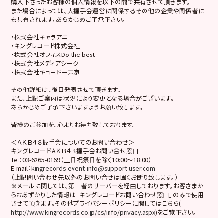
購入下さったお客様の個人情報を以下の間で共有させて頂きます。
また場合によっては、大握手会運営に関係するその他の企業や関係者に
も共有されます。あらかじめご了承下さい。
・株式会社キャラアニ
・キングレコード株式会社
・株式会社オフィスDo the best
・株式会社メディアシーク
・株式会社キョードー東京
その他詳細は、後日発表させて頂きます。
また、上記ご案内は状況により変更となる場合がございます。
あらかじめご了承下さいますようお願い致します。
皆様のご参加を、心よりお待ち致しております。
＜ＡＫＢ４８握手会についてのお問い合わせ＞
キングレコードＡＫＢ４８握手会お問い合せ窓口
Tel：03-6265-0169（土日祝祭日を除く10:00～18:00）
E-mail：
kingrecords-event-info@support-user.com
（上記問い合わせ先以外のお問い合せは固くお断り致します。）
※メールに関しては、第三者のサーバーを経由しております。お客さまか
らおあずかりした情報は「キングレコードお問い合わせ窓口」のみで使用
させて頂きます。その他プライバシーポリシーに関してはこちら(
http://www.kingrecords.co.jp/cs/info/privacy.aspx
)をご覧下さい。