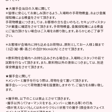
★大握手会当日の入場に関して
＊皆様に安心してお楽しみ頂けるよう、入場時の手荷物検査、および金属
探知機による検査をさせて頂きます。
手荷物検査につきましては、お客様の立ち会いのもと、セキュリティスタッ
フが厳重に確認をさせて頂きます。手荷物検査、金属探知機による検査
にご協力頂けない場合はご入場をお断り致します。あらかじめご了承下
さい。
＊お客様が会場内に持ち込めるお荷物は、原則としてお一人様１個まで
（３辺（縦・横・高さ）の合計90cm以内）とさせて頂きます。
＊飲料物を会場内へお持ち込みされる場合は、入場時にスタッフの前で
試飲を行なって頂きます。また、飲料物以外の液体につきましては、別途
保安検査をさせて頂きます。
★握手会に関して
＊メンバーと握手を行なう際は、荷物を全て置いて頂きます。
握手会レーンにて荷物置き場を設置致しますので、ご協力をお願い致し
ます。
＊握手時、以下のことは禁止とさせて頂きます。
・握手以外（パフォーマンスをする、メンバーに触れる等）の行為
・顔が見えない（もしくはわかりづらい）状態での握手（顔全体のフェイス
ペイントは不可とさせて頂きます。）