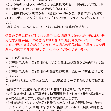
・かぶりもの、ヘルメット等をかぶった状態での握手（帽子については、係
員の判断により外して頂く場合がございます。）
・手に物を持った状態での握手（筆談ボード等の使用を希望されるお客
様は、握手レーンへ並ぶ前に必ず「インフォメーション」へお立ち寄り下さ
い。）
・身を乗り出す、強く握る、引っ張る、誹謗、中傷等の迷惑行為
係員の指示に従って頂けない場合は、会場運営スタッフの判断により「発
売記念大握手会」への参加をお断りさせて頂き、今後のイベントへの参
加をお断りする場合がございます。その場合の返品対応、会場までの交通
費・宿泊費等の補償は致しません。あらかじめご了承下さい。
★その他注意事項
・「発売記念大握手会」参加券は、いかなる理由があろうとも再発行は致
しません。
・「発売記念大握手会」参加券の譲渡及び転売行為は一切禁止とさせて
頂きます。
これらの行為によって不正に入手した参加券は一切無効とさせて頂きま
す。
・会場までの交通費・宿泊費等はお客様の自己負担となります。
・いかなる機材による写真撮影、動画撮影を禁止します（撮影補助機材の
使用も禁止致します）。録音行為も同様に禁止します。
・主催者が禁止している物品（危険物とみなされる金属類、液体、カッタ
ーナイフ、ハサミ、火薬類、およびビン、缶類、酒、アルコール類）の持ち込