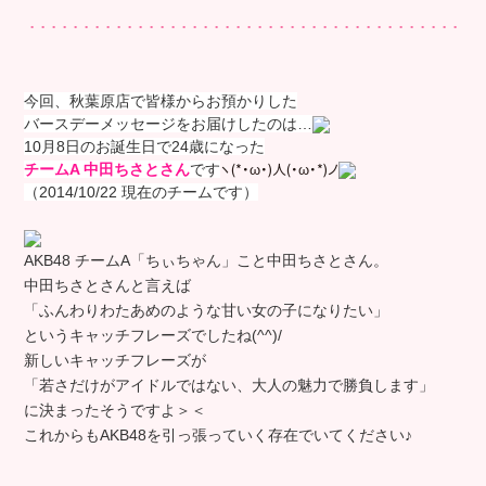
今回、秋葉原店で皆様からお預かりした
バースデーメッセージをお届けしたのは…
10月8日のお誕生日で24歳になった
ヽ(*・ω・)人(・ω・*)ノ
チームA 中田ちさと
さん
で
す
（2014/10/22 現在のチームです）
AKB48 チームA「ちぃちゃん」こと中田ちさとさん。
中田ちさとさんと言えば
「ふんわりわたあめのような甘い女の子になりたい」
というキャッチフレーズでしたね(^^)/
新しいキャッチフレーズが
「若さだけがアイドルではない、大人の魅力で勝負します」
に決まったそうですよ＞＜
これからもAKB48を引っ張っていく存在でいてください♪