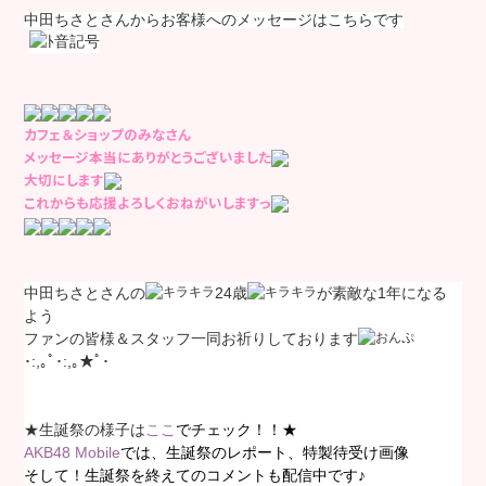
中田ちさとさんからお客様へのメッセージはこちらです
カフェ＆ショップのみなさん
メッセージ本当にありがとうございました
大切にします
これからも応援よろしくおねがいしますっ
中田ちさとさんの
24歳
が素敵な1年になる
よう
ファンの皆様＆スタッフ一同お祈りしております
･:,｡ﾟ･:,｡★ﾟ･
★生誕祭の様子は
ここ
でチェック！！★
AKB48 Mobile
では、生誕祭のレポート、特製待受け画像
そして！生誕祭を終えてのコメントも配信中です♪