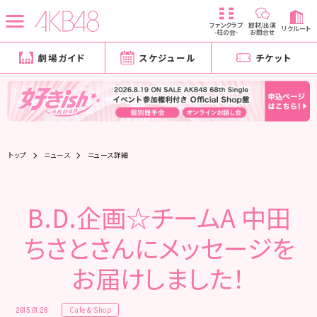
ファンクラブ
取材/出演
リクルート
-柱の会-
お問合せ
劇場ガイド
スケジュール
チケット
トップ
ニュース
ニュース詳細
B.D.企画☆チームA 中田
ちさとさんにメッセージを
お届けしました！
Cafe & Shop
2015.01.26