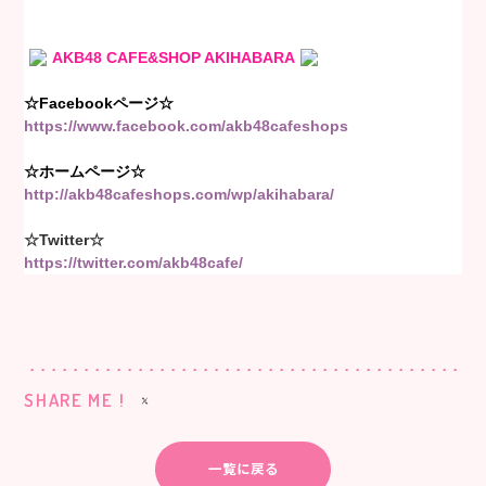
AKB48 CAFE&SHOP AKIHABARA
☆Facebookページ☆
https://www.facebook.com/akb48cafeshops
☆ホームページ☆
http://akb48cafeshops.com/wp/akihabara/
☆Twitter☆
https://twitter.com/akb48cafe/
SHARE ME !
一覧に戻る