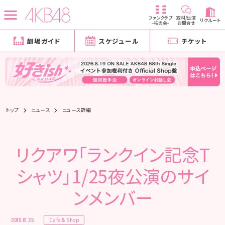
ファンクラブ
取材/出演
リクルート
-柱の会-
お問合せ
劇場ガイド
スケジュール
チケット
トップ
ニュース
ニュース詳細
リクアワ「ランクイン記念T
シャツ」1/25夜公演のサイ
ンメンバー
Cafe & Shop
2015.01.25