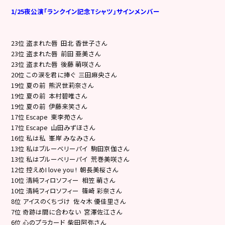
1/25夜公演「ランクイン記念Tシャツ」サインメンバー
23位 盗まれた唇 田北 香世子さん
23位 盗まれた唇 前田 亜美さん
23位 盗まれた唇 後藤 萌咲さん
20位 この涙を君に捧ぐ 三田麻央さん
19位 夏の前 熊沢世莉奈さん
19位 夏の前 本村碧唯さん
19位 夏の前 伊藤来笑さん
17位 Escape 東李苑さん
17位 Escape 山田みずほさん
16位 私は私 峯岸 みなみさん
13位 私はブルーベリーパイ 駒田京伽さん
13位 私はブルーベリーパイ 荒巻美咲さん
12位 控えめI love you ! 朝長美桜さん
10位 清純フィロソフィー 相笠 萌さん
10位 清純フィロソフィー 篠崎 彩奈さん
8位 アイスのくちづけ 佐々木 優佳里さん
7位 奇跡は間に合わない 宮澤佐江さん
6位 心のプラカード 柴田阿弥さん