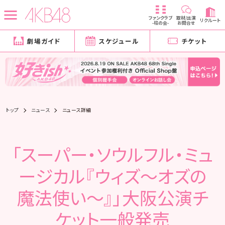
ファンクラブ
取材/出演
リクルート
-柱の会-
お問合せ
劇場ガイド
スケジュール
チケット
トップ
ニュース
ニュース詳細
「スーパー・ソウルフル・ミュ
ージカル『ウィズ～オズの
魔法使い～』」大阪公演チ
ケット一般発売