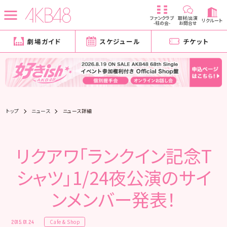
ファンクラブ
取材/出演
リクルート
-柱の会-
お問合せ
劇場ガイド
スケジュール
チケット
トップ
ニュース
ニュース詳細
リクアワ「ランクイン記念T
シャツ」1/24夜公演のサイ
ンメンバー発表！
Cafe & Shop
2015.01.24