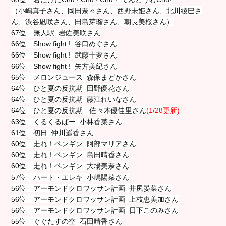
（小嶋真子さん、岡田奈々さん、西野未姫さん、北川綾巴さ
ん、渋谷凪咲さん、田島芽瑠さん、朝長美桜さん）
67位 無人駅 岩佐美咲さん
66位 Show fight ! 谷口めぐさん
66位 Show fight ! 武藤十夢さん
66位 Show fight ! 矢方美紀さん
65位 メロンジュース 森保まどかさん
64位 ひと夏の反抗期 田野優花さん
64位 ひと夏の反抗期 藤江れいなさん
64位 ひと夏の反抗期 佐々木優佳里さん
(1/28更新)
63位 くるくるぱー 小林香菜さん
61位 初日 仲川遥香さん
60位 走れ！ペンギン 阿部マリアさん
60位 走れ！ペンギン 島田晴香さん
60位 走れ！ペンギン 大場美奈さん
57位 ハート・エレキ 小嶋陽菜さん
56位 アーモンドクロワッサン計画 井尻晏菜さん
56位 アーモンドクロワッサン計画 上枝恵美加さん
56位 アーモンドクロワッサン計画 日下このみさん
55位 ぐぐたすの空 石田晴香さん