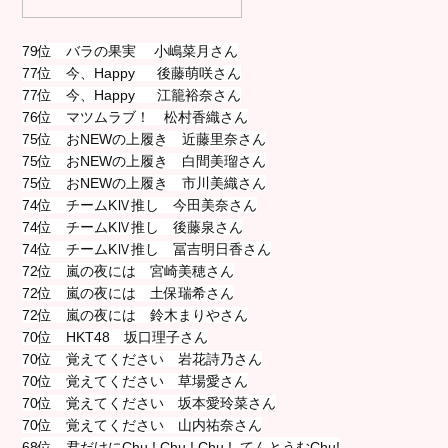
79位 バラの果実 小嶋菜月さん
77位 今、Happy 後藤萌咲さん
77位 今、Happy 江籠裕奈さん
76位 マツムラブ！ 松村香織さん
75位 おNEWの上履き 近藤里奈さん
75位 おNEWの上履き 白間美瑠さん
75位 おNEWの上履き 市川美織さん
74位 チームKⅣ推し 今田美奈さん
74位 チームKⅣ推し 後藤泉さん
74位 チームKⅣ推し 冨吉明日香さん
72位 嵐の夜には 宮崎美穂さん
72位 嵐の夜には 土保瑞希さん
72位 嵐の夜には 鈴木まりやさん
70位 HKT48 坂口理子さん
70位 覚えてください 岩花詩乃さん
70位 覚えてください 草場愛さん
70位 覚えてください 坂本愛玲菜さん
70位 覚えてください 山内祐奈さん
68位 君だけにChu ! Chu ! Chu ! てんとうむChu!