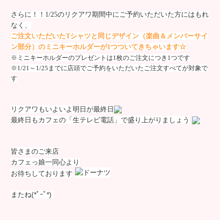
さらに！！1/25
のリクアワ期間中にご予約いただいた方にはもれ
なく、
ご注文いただいた
T
シャツと同じデザイン（楽曲＆メンバーサイ
ン部分）のミニキーホルダーが
1
つついてきちゃいます☆
※ミニキーホルダーのプレゼントは
1
枚のご注文につき
1
つです
※
1/21
～
1/25
までに店頭でご予約をいただいたご注文すべてが対象で
す
リクアワもいよいよ明日が最終日
最終日もカフェの「生テレビ電話」で盛り上がりましょう
皆さまのご来店
カフェっ娘一同心より
お待ちしております
またね(*ﾟｰﾟ*)