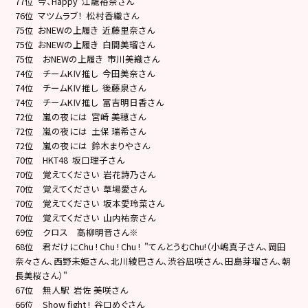
77位 今、Happy 江籠裕奈さん
76位 マツムラブ！ 松村香織さん
75位 おNEWの上履き 近藤里奈さん
75位 おNEWの上履き 白間美瑠さん
75位 おNEWの上履き 市川美織さん
74位 チームKⅣ推し 今田美奈さん
74位 チームKⅣ推し 後藤泉さん
74位 チームKⅣ推し 冨吉明日香さん
72位 嵐の夜には 宮崎 美穂さん
72位 嵐の夜には 土保 瑞希さん
72位 嵐の夜には 鈴木まりやさん
70位 HKT48 坂口理子さん
70位 覚えてください 岩花詩乃さん
70位 覚えてください 草場愛さん
70位 覚えてください 坂本愛玲菜さん
70位 覚えてください 山内祐奈さん
69位 クロス 高柳明音さん※
68位 君だけにChu ! Chu ! Chu ! "てんとうむChu!（小嶋真子さん、岡田
奈々さん、西野未姫さん、北川綾巴さん、渋谷凪咲さん、田島芽瑠さん、朝
長美桜さん）"
67位 無人駅 岩佐 美咲さん
66位 Show fight ! 谷口めぐさん