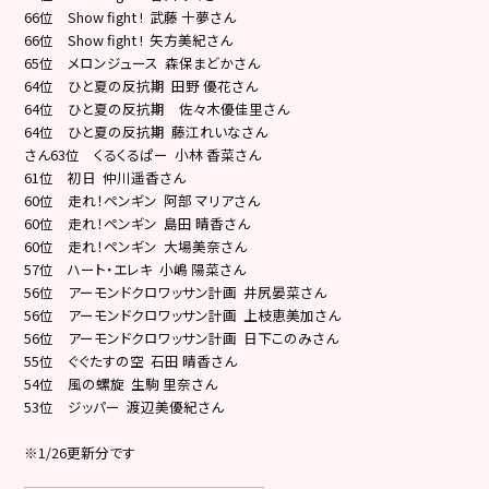
66位 Show fight ! 武藤 十夢さん
66位 Show fight ! 矢方美紀さん
65位 メロンジュース 森保まどかさん
64位 ひと夏の反抗期 田野 優花さん
64位 ひと夏の反抗期 佐々木優佳里さん
64位 ひと夏の反抗期 藤江れいなさん
さん63位 くるくるぱー 小林 香菜さん
61位 初日 仲川遥香さん
60位 走れ！ペンギン 阿部 マリアさん
60位 走れ！ペンギン 島田 晴香さん
60位 走れ！ペンギン 大場美奈さん
57位 ハート・エレキ 小嶋 陽菜さん
56位 アーモンドクロワッサン計画 井尻晏菜さん
56位 アーモンドクロワッサン計画 上枝恵美加さん
56位 アーモンドクロワッサン計画 日下このみさん
55位 ぐぐたすの空 石田 晴香さん
54位 風の螺旋 生駒 里奈さん
53位 ジッパー 渡辺美優紀さん
※1/26更新分です