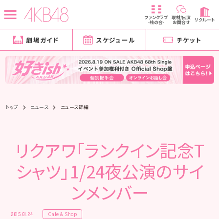
ファンクラブ
取材/出演
リクルート
-柱の会-
お問合せ
劇場ガイド
スケジュール
チケット
トップ
ニュース
ニュース詳細
リクアワ「ランクイン記念T
シャツ」1/24夜公演のサイ
ンメンバー
Cafe & Shop
2015.01.24