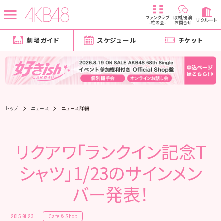
ファンクラブ
取材/出演
リクルート
-柱の会-
お問合せ
劇場ガイド
スケジュール
チケット
トップ
ニュース
ニュース詳細
リクアワ「ランクイン記念T
シャツ」1/23のサインメン
バー発表！
Cafe & Shop
2015.01.23