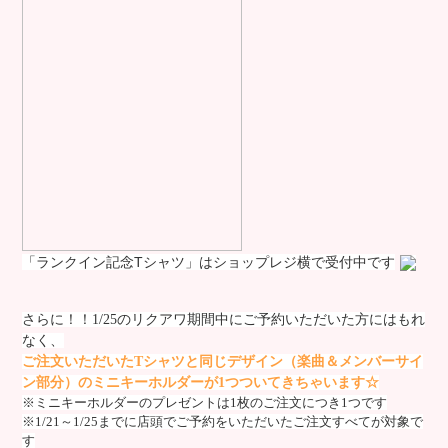
「ランクイン記念Tシャツ」はショップレジ横で受付中です
さらに！！1/25
のリクアワ期間中にご予約いただいた方にはもれ
なく、
ご注文いただいた
T
シャツと同じデザイン（楽曲＆メンバーサイ
ン部分）のミニキーホルダーが
1
つついてきちゃいます☆
※ミニキーホルダーのプレゼントは
1
枚のご注文につき
1
つです
※
1/21
～
1/25
までに店頭でご予約をいただいたご注文すべてが対象で
す