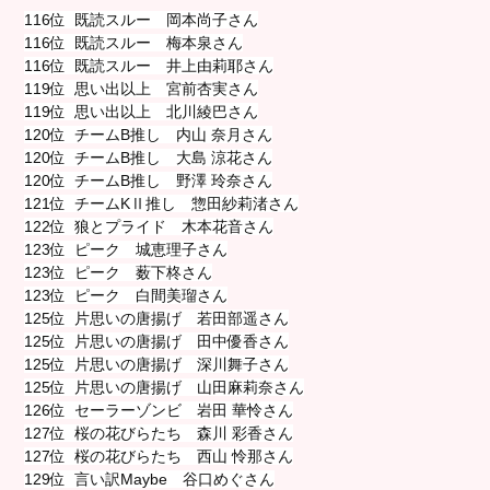
116位 既読スルー 岡本尚子さん
116位 既読スルー 梅本泉さん
116位 既読スルー 井上由莉耶さん
119位 思い出以上 宮前杏実さん
119位 思い出以上 北川綾巴さん
120位 チームB推し 内山 奈月さん
120位 チームB推し 大島 涼花さん
120位 チームB推し 野澤 玲奈さん
121位 チームKⅡ推し 惣田紗莉渚さん
122位 狼とプライド 木本花音さん
123位 ピーク 城恵理子さん
123位 ピーク 薮下柊さん
123位 ピーク 白間美瑠さん
125位 片思いの唐揚げ 若田部遥さん
125位 片思いの唐揚げ 田中優香さん
125位 片思いの唐揚げ 深川舞子さん
125位 片思いの唐揚げ 山田麻莉奈さん
126位 セーラーゾンビ 岩田 華怜さん
127位 桜の花びらたち 森川 彩香さん
127位 桜の花びらたち 西山 怜那さん
129位 言い訳Maybe 谷口めぐさん