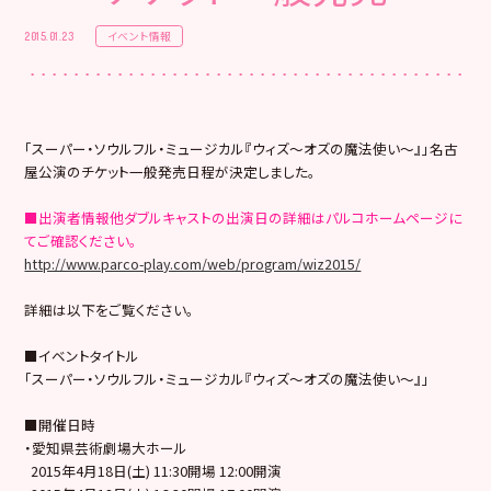
イベント情報
2015.01.23
「スーパー・ソウルフル・ミュージカル『ウィズ～オズの魔法使い～』」名古
屋公演のチケット一般発売日程が決定しました。
■出演者情報他ダブルキャストの出演日の詳細はパルコホームページに
てご確認ください。
http://www.parco-play.com/web/program/wiz2015/
詳細は以下をご覧ください。
■イベントタイトル
「スーパー・ソウルフル・ミュージカル『ウィズ～オズの魔法使い～』」
■開催日時
・
愛知県芸術劇場大ホール
2015年4月18日(土) 11:3
0
開場 12:
00
開演