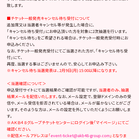
致します。
■チケット一般発売キャンセル待ち受付について
追加席又は当選者キャンセル等が発生した場合に、
「キャンセル待ち受付」にお申込頂いた方を対象に2次抽選を行います。
「キャンセル待ち」をご希望される場合は、チケット一般発売受付時にお
申込みください。
なお、チケット一般発売受付にてご当選された方が、「キャンセル待ち受
付」にて、
再度、当選する事はございませんので、安心してお申込み下さい。
※キャンセル待ち当選発表は、2月9日(月) 15:00以降になります。
＜当選確認について＞
申込受付サイトにて当選結果のご確認が可能ですが、
当選者のみ、抽選
結果メールを配信いたします。
なお、メール設定で、登録ドメインのみの受
信や、メール受信を拒否されている場合は、メールが届かないことがござ
います。そのような方は、メールの設定を外していただくようにお願いしま
す。
※ＡＫＢ４８グループチケットセンターにログイン後「マイページ」にてご
確認ください。
※配信メールアドレスは「
event-ticket@akb48-group.com
」となりま