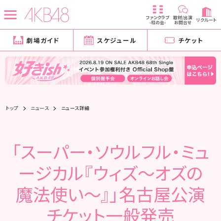
ファンクラブ
取材/出演
リクルート
-柱の会-
お問合せ
劇場ガイド
スケジュール
チケット
トップ
ニュース
ニュース詳細
「スーパー・ソウルフル・ミュ
ージカル『ウィズ～オズの
魔法使い～』」名古屋公演
チケット一般発売