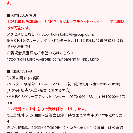
す。
■お申し込み方法
上記お申込み期間中に「ＡＫＢ４８グループチケットセンター」にてお申込
みが可能です。
アクセスはこちら→
http://ticket.akb48-group.com/
※ＡＫＢ４８グループチケットセンターをご利用の際は、会員登録（ＩＤ取
得）が必要です
※新規会員登録をご希望の方はこちら→
http://ticket.akb48-group.com/home/mail_input.php
■お問い合わせ
[公演に関する内容]
・メ～テレ 事業部 052-331-9966 (祝日を除く月～金10:00～18:00)
[チケット販売/入金/発券に関する内容]
・ＡＫＢ４８グループチケットセンター
0570-044-488
(全日10：
00
～17：
00)
※お電話でのお申込みは受け付けておりません。
※
上記お申込み期間～公演当日終了時間まで
の専用ダイヤルとなりま
す。
※受付時間は、10:00～17:00（
全日
）といたしますが、公演当日は公演終