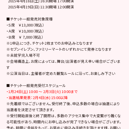
2015年4月18日(土) 16:3
0
開場 17:00開演
2015年4月19日(日) 11:3
0
開場 12:
00
開演
■チケット一般発売対象席種
・Ｓ席 ￥13
,000
（税込）
・Ａ席 ￥10,
000
（税込）
・Ｂ席 ￥ 7,
000
（税込）
※1申込につき、チケット2枚までのお申込みとなります
※セブンイレブン、ファミリーマートのいずれかにて発券となります
※未就学児入場不可
※会場構造上、お席によっては、舞台/出演者が見え辛い場合がございま
す
※公演当日は、主催者が定めた観覧ルールに沿って、お楽しみ下さい
■チケット一般発売受付スケジュール
・1月24日(土) 10:00 ～ 2月3日(火) 10:00まで
・当選結果発表：2月4日(水) 15:00以降
※先着順ではございません。受付終了後、申込多数の場合は抽選により
当選者を決定させて頂きます。
※受付開始直後と終了間際は、多数のアクセス集中で大変繋がり難くな
る可能性があり、時間内にお申し込みが完了できない場合がございます。
予め、時間に余裕をもって、お早めに申込み手続きを頂けます様、お願い