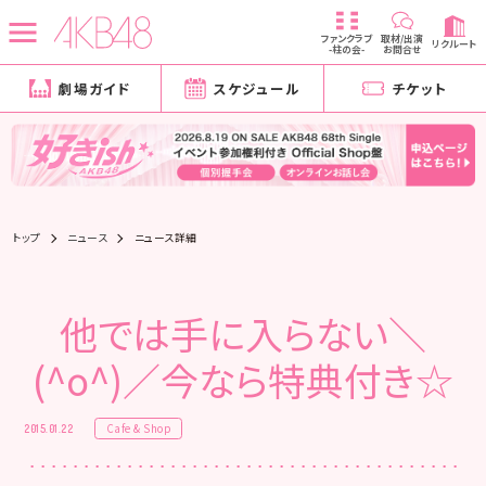
ファンクラブ
取材/出演
リクルート
-柱の会-
お問合せ
劇場ガイド
スケジュール
チケット
トップ
ニュース
ニュース詳細
他では手に入らない＼
(^o^)／今なら特典付き☆
Cafe & Shop
2015.01.22