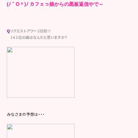
(ﾉ＾O＾)ﾉ カフェっ娘からの黒板返信やで～
Q
リクエストアワー２日目！！
1４１位の曲はなんだと思いますか？
みなさまの予想は・・・