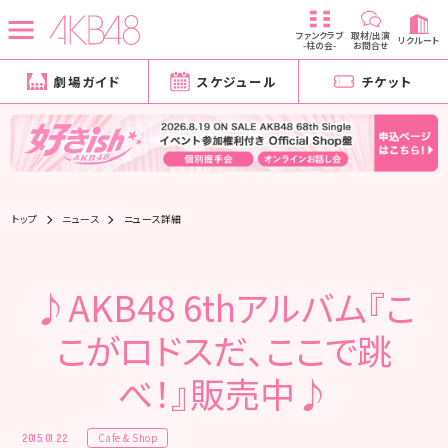
ファンクラブ
取材/出演
リクルート
-柱の会-
お問合せ
劇場ガイド
スケジュール
チケット
トップ
ニュース
ニュース詳細
♪AKB48 6thアルバム『こ
こがロドスだ、ここで跳
べ！』販売中♪
Cafe & Shop
2015.01.22