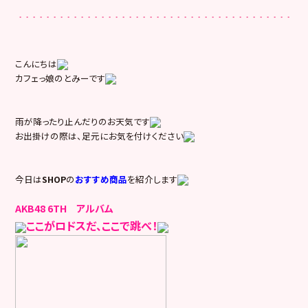
こんにちは
カフェっ娘のとみーです
雨が降ったり止んだりのお天気です
お出掛けの際は、足元にお気を付けください
今日は
SHOP
の
おすすめ商品
を紹介します
AKB48 6TH アルバム
ここがロドスだ、ここで跳べ！