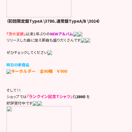
（初回限定盤TypeA \3780、通常盤TypeA/B \3024）
『次の足跡』
以来1年ぶりの
NEWアルバム
リリースした曲に加え新曲も盛りだくさんです
ぜひチェックしてください
明日の新商品
キーホルダー 全90種 ￥900
そして！！
『ランクイン記念Tシャツ』
ショップでは
（\2800）
を
好評受付中です