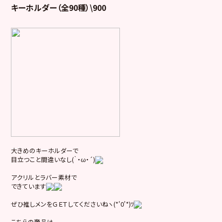
キーホルダー（全90種）\900
大きめのキーホルダーで
目立つこと間違いなし(｀・ω・´)
アクリルとラバー素材で
できています
ぜひ推しメンをＧＥＴしてくださいねヽ(*'0'*)ﾂ
こちらの商品は