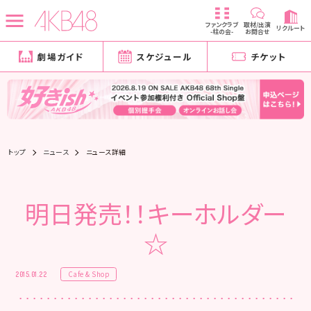
ファンクラブ
取材/出演
リクルート
-柱の会-
お問合せ
劇場ガイド
スケジュール
チケット
トップ
ニュース
ニュース詳細
明日発売！！キーホルダー
☆
Cafe & Shop
2015.01.22