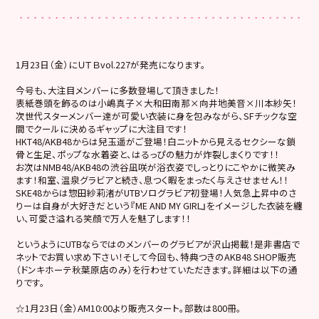
1月23日（金）にＵＴＢvol.227が発売になります。
今号も、大注目メンバーに多数登場して頂きました！
表紙巻頭を飾るのは小嶋真子×大和田南那×向井地美音×川本紗矢！
次世代スターメンバー達が可愛い衣装に身を包みながら、SFチックな空
間でクールに決めるギャップに大注目です！
HKT48/AKB48からは兒玉遥がご登場！白ニットから見えるセクシーな鎖
骨と生足、ポップな水着姿と、はるっぴの魅力が炸裂しまくりです！！
お次はNMB48/AKB48の渋谷凪咲が浴衣姿でしっとりにこやかに微笑み
ます！和室、温泉グラビアと続き、息つく暇をまったく与えさせません！！
SKE48からは惣田紗莉渚がUTBソログラビア初登場！人気急上昇中のさ
りーは自身が大好きだという『ME AND MY GIRL』をイメージした衣装を纏
い、可愛さ溢れる笑顔で万人を魅了します！！
というようにUTBならではのメンバーのグラビアが沢山掲載！是非書店で
ネットでお買い求め下さい！そして今回も、特典つきのAKB48 SHOP販売
（ドンキホーテ秋葉原店のみ）を行わせていただきます。詳細は以下の通
りです。
☆1月23日（金）AM10:00より販売スタート。部数は800冊。