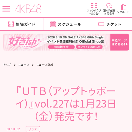
ファンクラブ
取材/出演
リクルート
-柱の会-
お問合せ
劇場ガイド
スケジュール
チケット
トップ
ニュース
ニュース詳細
『ＵＴＢ（アップトゥボー
イ）』vol.227は1月23日
（金）発売です！
グッズ
2015.01.22