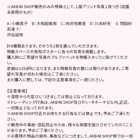
☆
AKB48 SHOP
販売のみの特典として、Ｌ版プリント写真１枚つき（誌面
未使用のもの）
A：小嶋真子 B：大和田南那 C：向井地美音 D：川本紗矢 E: 惣田紗
莉渚 F：
渋谷凪咲
計6種類あります。そのうち1枚を選んでいただきます。
物販スペースの告知ポスターに各々の写真を掲載します。
購入時にご希望の写真のアルファベットを物販スタッフに告げてくださ
い。
定価は1250円になります。また特典写真の数には限りがあります。ご希
望の写真が切れた場合はご了承ください。
また購入に際しては、下記の注意事項をご一読ください。
【注意事項】
※深夜からの並びにつきましては禁止となっております。
※トレーディング行為は、AKB48 SHOP及びドン・キホーテビル内,近辺、
一切禁止となっております。
※AKB48 SHOP付近のお待ちする行為などは禁止です。予めご了承くだ
さい。
※販売中の事故・混乱防止のため、様々な制限を設けさせていただくこと
があります。予めご了承ください。
※お客様の物品の損失、事故などにつきまして、AKB48 SHOP側では一切