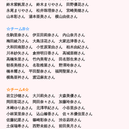
鈴木紫帆里さん 鈴木まりやさん 田野優花さん
永尾まりやさん 松井珠理奈さん 宮崎美穂さん
山本彩さん 湯本亜美さん 横山由依さん
☆チームB☆
生駒里奈さん 伊豆田莉奈さん 内山奈月さん
梅田綾乃さん 大島涼花さん 大家志津香さん
大和田南那さん 小笠原茉由さん 柏木由紀さん
川本紗矢さん 倉持明日香さん 高城亜樹さん
高橋朱里さん 竹内美宥さん 田名部生来さん
朝長美桜さん 名取稚菜さん 野澤玲奈さん
橋本耀さん 平田梨奈さん 福岡聖菜さん
横島亜衿さん 渡辺麻友さん
☆チーム4
☆
岩立沙穂さん 大川莉央さん 大森美優さん
岡田彩花さん 岡田奈々さん 加藤玲奈さん
木﨑ゆりあさん 北澤早紀さん 小谷里歩さん
小林茉里奈さん 込山榛香さん 佐々木優佳里さん
佐藤妃星さん 篠崎彩奈さん 渋谷凪咲さん
土保瑞希さん 西野未姫さん
前田美月さん