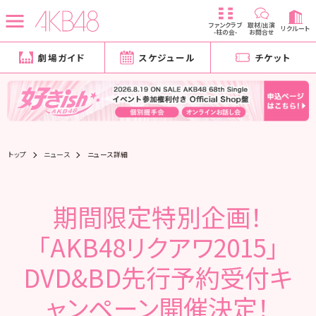
ファンクラブ
取材/出演
リクルート
-柱の会-
お問合せ
劇場ガイド
スケジュール
チケット
トップ
ニュース
ニュース詳細
期間限定特別企画！
「AKB48リクアワ2015」
DVD&BD先行予約受付キ
ャンペーン開催決定！