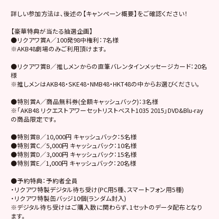
詳しい参加方法は、後述の【キャンペーン概要】をご確認ください！
【豪華特典が当たる抽選企画】
●リクアワ賞A／100発98中権利：7名様
※AKB48劇場のみご利用頂けます。
●リクアワ賞B／推しメンからの直筆バレンタインメッセージカード：20名
様
※推しメンはAKB48・SKE48・NMB48・HKT48の中からお選びください。
●特別賞A／商品無料券(全額キャッシュバック)：3名様
※「AKB48 リクエストアワーセットリストベスト1035 2015」DVD&Blu-ray
の商品限定です。
●特別賞B／10,000円 キャッシュバック：5名様
●特別賞C／5,000円 キャッシュバック：10名様
●特別賞D／3,000円 キャッシュバック：15名様
●特別賞E／1,000円 キャッシュバック：20名様
●予約特典：予約者全員
・リクアワ特製デジタル待ち受け(PC用5種、スマートフォン用5種)
・リクアワ特製缶バッジ10個(ランダム封入)
※デジタル待ち受けはご購入数に関わらず、1セットのデータ配布となり
ます。