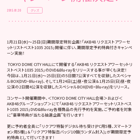
グッズ
2015.01.20
1月21日(水)～25日(日)期間限定特別企画！「AKB48 リクエストアワーセ
ットリストベスト1035 2015」開催に伴い、期間限定予約特典付きキャンペ
ーン実施！
TOKYO DOME CITY HALLにて開催する「AKB48 リクエストアワーセットリ
ストベスト1035 2015」のDVD&Blu-rayをリリースする事が早くも決定！
今回は、1月21日(水)～25日(日)の5日間7公演すべてを収録したスペシャ
ルBOX(DVD・Blu-ray)、そして1月24日(土)昼・夜公演＆1月25日(日)昼・夜
公演の2日間4公演を収録したスペシャルBOX(DVD・Blu-ray)をリリース。
コンサート開催期間中、＜TOKYO DOME CITY HALL会場＞および＜
AKB48グループショップ＞にて「AKB48 リクエストアワーセットリストベス
ト1035 2015」DVD&Blu-ray各種商品の先行予約を実施。ご予約者を対象
に“豪華特典が当たる抽選企画”を行います！
更に予約者全員に「リクアワ特製デジタル待ち受け(PC用5種、スマートフ
ォン用5種)」＆「リクアワ特製缶バッジ10個(ランダム封入)」が期間限定予
約特典として付いてきます！