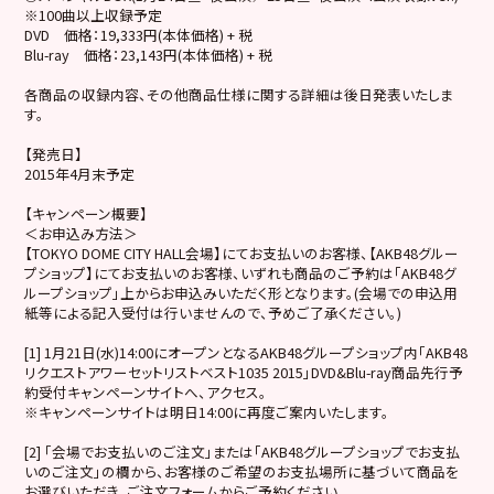
※100曲以上収録予定
DVD 価格：19,333円(本体価格) + 税
Blu-ray 価格：23,143円(本体価格) + 税
各商品の収録内容、その他商品仕様に関する詳細は後日発表いたしま
す。
【発売日】
2015年4月末予定
【キャンペーン概要】
＜お申込み方法＞
【TOKYO DOME CITY HALL会場】にてお支払いのお客様、【AKB48グルー
プショップ】にてお支払いのお客様、いずれも商品のご予約は「AKB48グ
ループショップ」上からお申込みいただく形となります。(会場での申込用
紙等による記入受付は行いませんので、予めご了承ください。)
[1] 1月21日(水)14:00にオープンとなるAKB48グループショップ内「AKB48
リクエストアワーセットリストベスト1035 2015」DVD&Blu-ray商品先行予
約受付キャンペーンサイトへ、アクセス。
※キャンペーンサイトは明日14:00に再度ご案内いたします。
[2] 「会場でお支払いのご注文」または「AKB48グループショップでお支払
いのご注文」の欄から、お客様のご希望のお支払場所に基づいて商品を
お選びいただき、ご注文フォームからご予約ください。