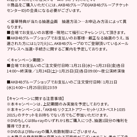
※商品をご購入いただくには、AKB48グループID(AKB48グループチケット
センターID)の会員になる必要がございます。
＜豪華特典が当たる抽選企画 抽選方法＞…お申込み方法によって異
なります。
■会場でお支払いのお客様…現地にて福引にチャレンジして頂きます。
■AKB48グループショップでお支払いのお客様…厳正なる抽選のうえ、当
選された方には1/27(火)に、AKB48グループIDでご登録頂いているメール
アドレスへ当選・手続きに関するご案内を予定しております。
＜キャンペーン期間＞
■会場でお支払いのご注文受付日時：1月21日(水)～1月23日(金)各日
14:00～終演後／1月24日(土)・1月25日(日)各日09:00～夜公演終演後
■AKB48グループショップでお支払いのご注文受付日時：1月21日
(水)14:00～1月25日(日)23:59
【キャンペーンに関する注意事項】
※本キャンペーンは、上記期間のみ実施を予定しております。
※本キャンペーンは、「AKB48 リクエストアワーセットリストベスト1035
2015」のチケットをお持ちでない方でもご参加いただけます。
※DVDもしくはBlu-rayのいずれか1枚ご購入につき、抽選1回分の権利を
獲得できます。
※DVDおよびBlu-rayの購入枚数制限はございません。
※本商品の発売時期は変更となる可能性がございますこと、予めご了承