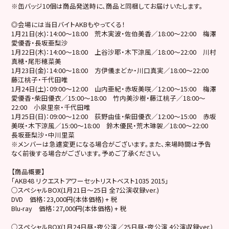
※缶バッジ10個は商品発送時に、商品と同梱してお届けいたします。
◎会場には当日バイトAKBもやってくる！
1月21日(水)：14:00～18:00 荒木実波・佐伯美香／18:00～22:00 梅澤
愛優香・長坂亜梨沙
1月22日(木)：14:00～18:00 上谷沙耶・木下涼風／18:00～22:00 川村
真穂・尾形穂菜美
1月23日(金)：14:00～18:00 方伊儀まどか・川口真実／18:00～22:00
藤江桃子・千代田唯
1月24日(土)：09:00～12:00 山内亜紀・赤坂美咲／12:00～15:00 梅澤
愛優香・柴田優衣／15:00～18:00 竹内美沙樹・藤江桃子／18:00～
22:00 小泉里奈・千代田唯
1月25日(日)：09:00～12:00 荻野由佳・柴田優衣／12:00～15:00 赤坂
美咲・木下涼風／15:00～18:00 鈴木優民・荒木琳袈／18:00～22:00
長坂亜梨沙・中川里菜
※メンバーは急遽変更になる場合がございます。また、来場時間は予告
なく前後する場合がございます。予めご了承ください。
【商品概要】
「AKB48 リクエストアワーセットリストベスト1035 2015」
○スペシャルBOX(1月21日～25日 全7公演収録ver.)
DVD 価格：23,000円(本体価格) + 税
Blu-ray 価格：27,000円(本体価格) + 税
○スペシャルBOX(1月24日昼・夜公演／25日昼・夜公演 4公演収録ver.)