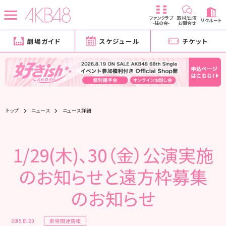
ファンクラブ
取材/出演
リクルート
-柱の会-
お問合せ
劇場ガイド
スケジュール
チケット
トップ
ニュース
ニュース詳細
1/29(木)、30（金）公演実施
のお知らせと遠方枠募集
のお知らせ
劇場関連情報
2015.01.20