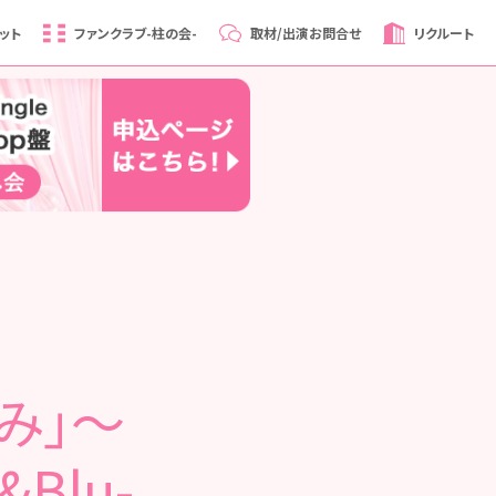
ット
ファンクラブ
-柱の会-
取材/出演
お問合せ
リクルート
み」～
Blu-