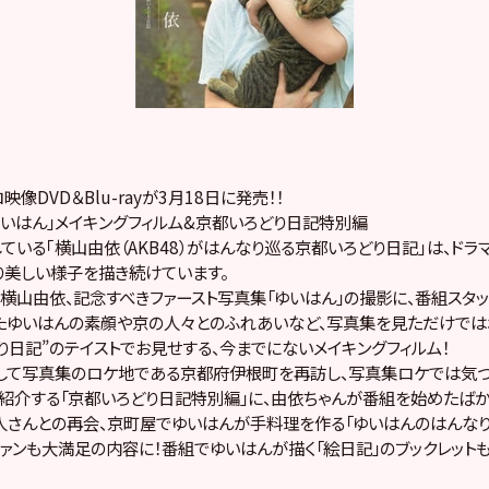
像DVD＆Blu-rayが3月18日に発売！！
いはん」メイキングフィルム&京都いろどり日記特別編
ている｢横山由依（AKB48）がはんなり巡る京都いろどり日記｣は、ドラ
美しい様子を描き続けています。
横山由依、記念すべきファースト写真集「ゆいはん」の撮影に、番組スタ
たゆいはんの素顔や京の人々とのふれあいなど、写真集を見ただけでは
り日記”のテイストでお見せする、今までにないメイキングフィルム！
として写真集のロケ地である京都府伊根町を再訪し、写真集ロケでは気
紹介する「京都いろどり日記特別編」に、由依ちゃんが番組を始めたば
さんとの再会、京町屋でゆいはんが手料理を作る「ゆいはんのはんなり
ァンも大満足の内容に！番組でゆいはんが描く「絵日記」のブックレットも