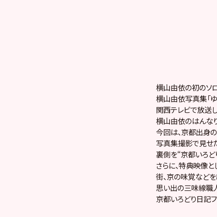
横山由依の初のソロ映
横山由依写真集「ゆ
関西テレビで放送し
横山由依のはんなり
今回は、京都出身の
写真集撮影で見せ
裏側を“京都いろど
さらに、特典映像
街、京の味覚などを
思い出の三味線職人
京都いろどり日記フ