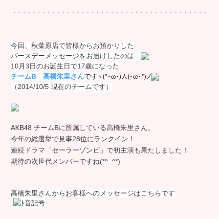
今回、秋葉原店で皆様からお預かりした
バースデーメッセージをお届けしたのは…
10月3日のお誕生日で17歳になった
ヽ(*・ω・)人(・ω・*)ノ
チームB 高橋朱里
さん
で
す
（2014/10/5 現在のチームです）
AKB48 チームBに所属している高橋朱里さん。
今年の総選挙で見事28位にランクイン！
連続ドラマ「セーラーゾンビ」で初主演も果たしました！
期待の次世代メンバーですね(*^_^*)
高橋朱里さんからお客様へのメッセージはこちらです