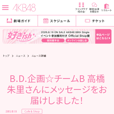
ファンクラブ
取材/出演
リクルート
-柱の会-
お問合せ
劇場ガイド
スケジュール
チケット
トップ
ニュース
ニュース詳細
B.D.企画☆チームB 高橋
朱里さんにメッセージをお
届けしました！
Cafe & Shop
2015.01.19