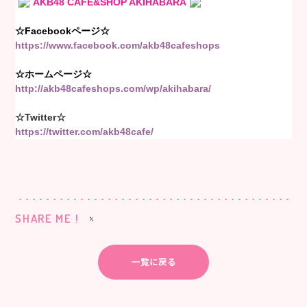
AKB48 CAFE&SHOP AKIHABARA
☆Facebookページ☆
https://www.facebook.com/akb48cafeshops
☆ホームページ☆
http://akb48cafeshops.com/wp/akihabara/
☆Twitter☆
https://twitter.com/akb48cafe/
SHARE ME !
一覧に戻る