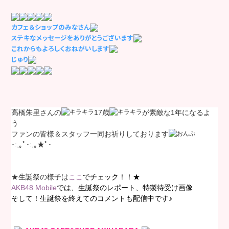
カフェ＆ショップのみなさん
ステキなメッセージをありがとうございます
これからもよろしくおねがいします
じゅり
高橋朱里さんの
17歳
が素敵な1年になるよ
う
ファンの皆様＆スタッフ一同お祈りしております
･:,｡ﾟ･:,｡★ﾟ･
★生誕祭の様子は
ここ
でチェック！！★
AKB48 Mobile
では、生誕祭のレポート、特製待受け画像
そして！生誕祭を終えてのコメントも配信中です♪