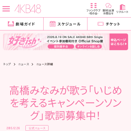
ファンクラブ
取材/出演
リクルート
-柱の会-
お問合せ
劇場ガイド
スケジュール
チケット
トップ
ニュース
ニュース詳細
高橋みなみが歌う「いじめ
を考えるキャンペーンソン
グ」歌詞募集中！
公式ニュース
2015.12.26