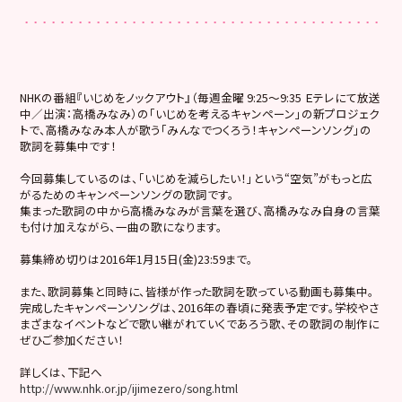
NHKの番組『いじめをノックアウト』（毎週金曜 9:25～9:35 Ｅテレにて放送
中／出演：高橋みなみ）の「いじめを考えるキャンペーン」の新プロジェク
トで、高橋みなみ本人が歌う「みんなでつくろう！キャンペーンソング」の
歌詞を募集中です！
今回募集しているのは、「いじめを減らしたい！」という“空気”がもっと広
がるためのキャンペーンソングの歌詞です。
集まった歌詞の中から高橋みなみが言葉を選び、高橋みなみ自身の言葉
も付け加えながら、一曲の歌になります。
募集締め切りは2016年1月15日(金)23:59まで。
また、歌詞募集と同時に、皆様が作った歌詞を歌っている動画も募集中。
完成したキャンペーンソングは、2016年の春頃に発表予定です。学校やさ
まざまなイベントなどで歌い継がれていくであろう歌、その歌詞の制作に
ぜひご参加ください！
詳しくは、下記へ
http://www.nhk.or.jp/ijimezero/song.html