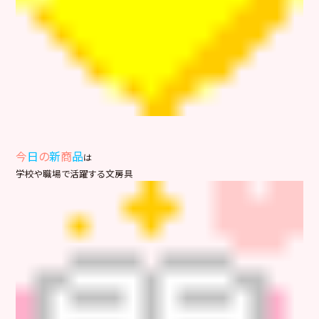
今
日
の
新
商
品
は
学校や職場で活躍する文房具