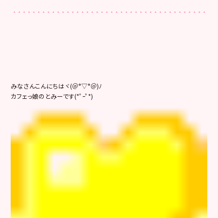
みなさんこんにちはヾ(＠°▽°＠)ﾉ
カフェっ娘のとみーです(*ﾟｰﾟ*)