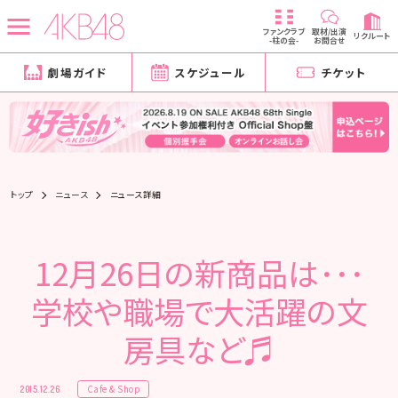
ファンクラブ
取材/出演
リクルート
-柱の会-
お問合せ
劇場ガイド
スケジュール
チケット
トップ
ニュース
ニュース詳細
12月26日の新商品は･･･
学校や職場で大活躍の文
房具など♬
Cafe & Shop
2015.12.26