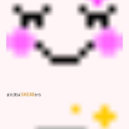
SKE48
また次は
から