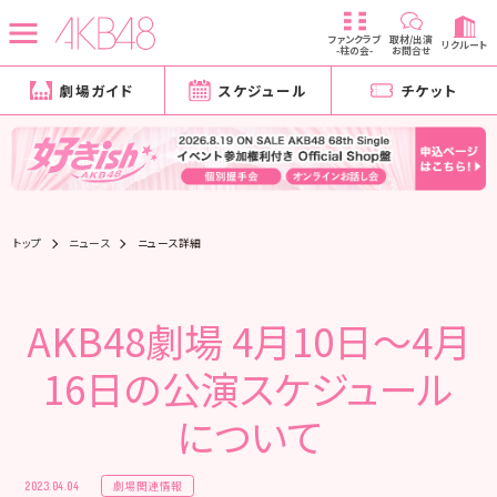
ファンクラブ
取材/出演
リクルート
-柱の会-
お問合せ
劇場ガイド
スケジュール
チケット
トップ
ニュース
ニュース詳細
AKB48劇場 4月10日〜4月
16日の公演スケジュール
について
劇場関連情報
2023.04.04