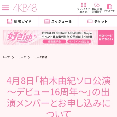
ファンクラブ
取材/出演
リクルート
-柱の会-
お問合せ
劇場ガイド
スケジュール
チケット
トップ
ニュース
ニュース詳細
4月8日「柏木由紀ソロ公演
～デビュー16周年～」の出
演メンバーとお申し込みに
ついて