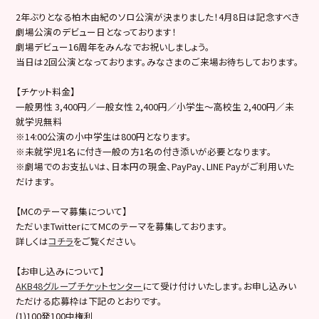
2年ぶりとなる柏木由紀のソロ公演が決まりました！4月8日は記念すべき
劇場公演のデビュー日となっております！
劇場デビュー16周年をみんなでお祝いしましょう。
当日は2回公演となっております。みなさまのご来場お待ちしております。
【チケット料金】
一般男性 3,400円／一般女性 2,400円／小学生～高校生 2,400円／未
就学児無料
※14:00公演の小中学生は800円となります。
※未就学児1名に付き一般の方1名の付き添いが必要となります。
※劇場でのお支払いは、日本円の現金、PayPay、LINE Payがご利用いた
だけます。
【MCのテーマ募集について】
ただいまTwitterにてMCのテーマを募集しております。
詳しくは
コチラ
をご覧ください。
【お申し込みについて】
AKB48グループチケットセンター
にて受け付けいたします。お申し込みい
ただける応募枠は下記のとおりです。
(1)100発100中権利