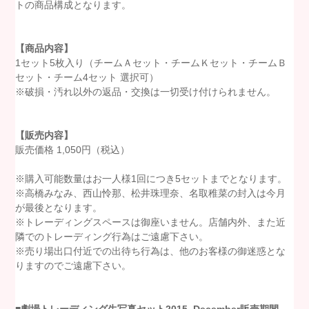
トの商品構成となります。
【商品内容】
1
セット
5
枚入り（チームＡセット・チームＫセット・チームＢ
セット・チーム
4
セット 選択可）
※破損・汚れ以外の返品・交換は一切受け付けられません。
【販売内容】
販売価格
1,050
円（税込）
※購入可能数量はお一人様
1
回につき
5
セットまでとなります。
※高橋みなみ、西山怜那、松井珠理奈、名取稚菜の封入は今月
が最後となります。
※トレーディングスペースは御座いません。店舗内外、また近
隣でのトレーディング行為はご遠慮下さい。
※売り場出口付近での出待ち行為は、他のお客様の御迷惑とな
りますのでご遠慮下さい。
■劇場トレーディング生写真セット
2015.
Dece
mber
販売期間