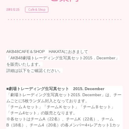
Cafe & Shop
2015.12.25
AKB48CAFE＆SHОP HAKATAにおきまして
「AKB48劇場トレーディング生写真セット2015．December」
を販売いたします。
詳細は以下をご確認ください。
■劇場トレーディング生写真セット
2015.
Dece
mber
「劇場トレーディング生写真セット
2015. December
」は、チー
ムごとに
5
枚ランダム封入となっております。
「チームＡセット」「チームＫセット」「チームＢセット」
「チーム
4
セット」の販売となります。
※各セットはチーム
A
（22名）、チーム
K
（22名）、チーム
B
（18名）、チーム
4
（20名）の各メンバー
4+
レアカット
1
カッ