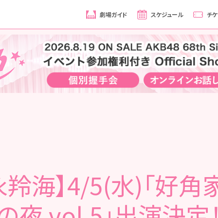
劇場ガイド
スケジュール
チケ
永羚海】4/5(水)「好角
の夜 vol.5」出演決定