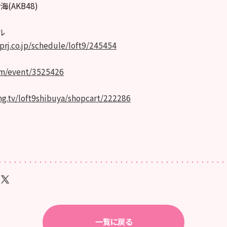
(AKB48)
ル
-prj.co.jp/schedule/loft9/245454
om/event/3525426
ing.tv/loft9shibuya/shopcart/222286
一覧に戻る