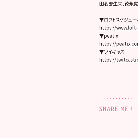
田名部生来、徳永羚海
▼ロフトスケジュー
https://www.loft
▼peatix
https://peatix.c
▼ツイキャス
https://twitcast
SHARE ME !