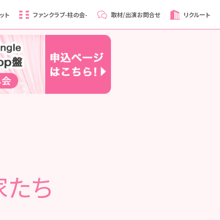
ット
ファンクラブ
-柱の会-
取材/出演
お問合せ
リクルート
家たち
！