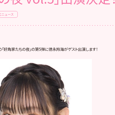
式ニュース
の「好角家たちの夜」
の第5弾に徳永羚海がゲスト出演します！