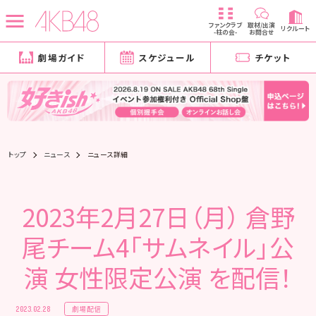
ファンクラブ
取材/出演
リクルート
-柱の会-
お問合せ
劇場ガイド
スケジュール
チケット
トップ
ニュース
ニュース詳細
2023年2月27日（月） 倉野
尾チーム4「サムネイル」公
演 女性限定公演 を配信！
劇場配信
2023.02.28